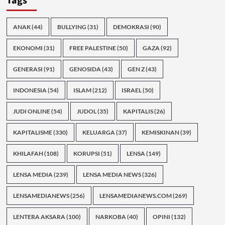
Tags
ANAK
(44)
BULLYING
(31)
DEMOKRASI
(90)
EKONOMI
(31)
FREE PALESTINE
(50)
GAZA
(92)
GENERASI
(91)
GENOSIDA
(43)
GEN Z
(43)
INDONESIA
(54)
ISLAM
(212)
ISRAEL
(50)
JUDI ONLINE
(54)
JUDOL
(35)
KAPITALIS
(26)
KAPITALISME
(330)
KELUARGA
(37)
KEMISKINAN
(39)
KHILAFAH
(108)
KORUPSI
(51)
LENSA
(149)
LENSA MEDIA
(239)
LENSA MEDIA NEWS
(326)
LENSAMEDIANEWS
(256)
LENSAMEDIANEWS.COM
(269)
LENTERA AKSARA
(100)
NARKOBA
(40)
OPINI
(132)