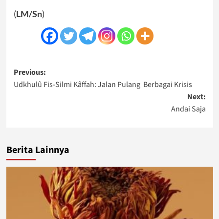
(
LM/Sn
)
Post
Previous:
Udkhulû Fis-Silmi Kâffah: Jalan Pulang Berbagai Krisis
navigation
Next:
Andai Saja
Berita Lainnya