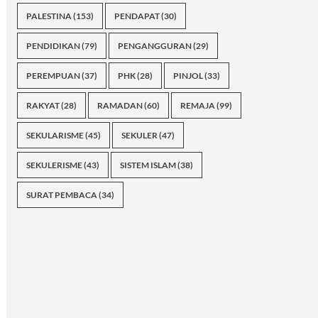
PALESTINA
(153)
PENDAPAT
(30)
PENDIDIKAN
(79)
PENGANGGURAN
(29)
PEREMPUAN
(37)
PHK
(28)
PINJOL
(33)
RAKYAT
(28)
RAMADAN
(60)
REMAJA
(99)
SEKULARISME
(45)
SEKULER
(47)
SEKULERISME
(43)
SISTEM ISLAM
(38)
SURAT PEMBACA
(34)