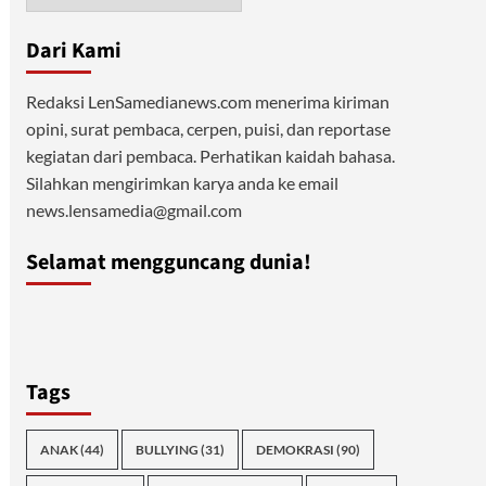
Dari Kami
Redaksi LenSamedianews.com menerima kiriman
opini, surat pembaca, cerpen, puisi, dan reportase
kegiatan dari pembaca. Perhatikan kaidah bahasa.
Silahkan mengirimkan karya anda ke email
news.lensamedia@gmail.com
Selamat mengguncang dunia!
Tags
ANAK
(44)
BULLYING
(31)
DEMOKRASI
(90)