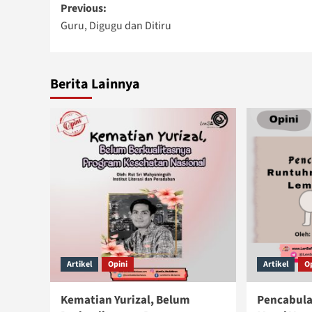
Post
Previous:
Guru, Digugu dan Ditiru
navigation
Berita Lainnya
Artikel
Opini
Artikel
O
Kematian Yurizal, Belum
Pencabula