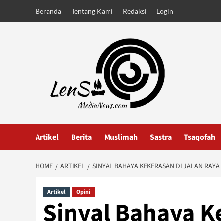
Skip
Beranda
Tentang Kami
Redaksi
Login
to
content
Artikel
Berita
Muslimah
Sastra
Tsaqofah
HOME
ARTIKEL
SINYAL BAHAYA KEKERASAN DI JALAN RAYA
Artikel
Opini
Sinyal Bahaya K