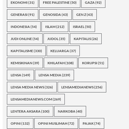
EKONOMI
(31)
FREE PALESTINE
(50)
GAZA
(92)
GENERASI
(91)
GENOSIDA
(43)
GEN Z
(43)
INDONESIA
(54)
ISLAM
(212)
ISRAEL
(50)
JUDI ONLINE
(54)
JUDOL
(35)
KAPITALIS
(26)
KAPITALISME
(330)
KELUARGA
(37)
KEMISKINAN
(39)
KHILAFAH
(108)
KORUPSI
(51)
LENSA
(149)
LENSA MEDIA
(239)
LENSA MEDIA NEWS
(326)
LENSAMEDIANEWS
(256)
LENSAMEDIANEWS.COM
(269)
LENTERA AKSARA
(100)
NARKOBA
(40)
OPINI
(132)
OPINI MUSLIMAH
(72)
PAJAK
(74)