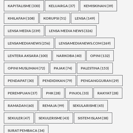
KAPITALISME
(330)
KELUARGA
(37)
KEMISKINAN
(39)
KHILAFAH
(108)
KORUPSI
(51)
LENSA
(149)
LENSA MEDIA
(239)
LENSA MEDIA NEWS
(326)
LENSAMEDIANEWS
(256)
LENSAMEDIANEWS.COM
(269)
LENTERA AKSARA
(100)
NARKOBA
(40)
OPINI
(132)
OPINI MUSLIMAH
(72)
PAJAK
(74)
PALESTINA
(153)
PENDAPAT
(30)
PENDIDIKAN
(79)
PENGANGGURAN
(29)
PEREMPUAN
(37)
PHK
(28)
PINJOL
(33)
RAKYAT
(28)
RAMADAN
(60)
REMAJA
(99)
SEKULARISME
(45)
SEKULER
(47)
SEKULERISME
(43)
SISTEM ISLAM
(38)
SURAT PEMBACA
(34)