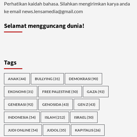
Perhatikan kaidah bahasa. Silahkan mengirimkan karya anda
ke email news.lensamedia@gmail.com
Selamat mengguncang dunia!
Tags
ANAK
(44)
BULLYING
(31)
DEMOKRASI
(90)
EKONOMI
(31)
FREE PALESTINE
(50)
GAZA
(92)
GENERASI
(92)
GENOSIDA
(43)
GEN Z
(43)
INDONESIA
(54)
ISLAM
(212)
ISRAEL
(50)
JUDI ONLINE
(54)
JUDOL
(35)
KAPITALIS
(26)