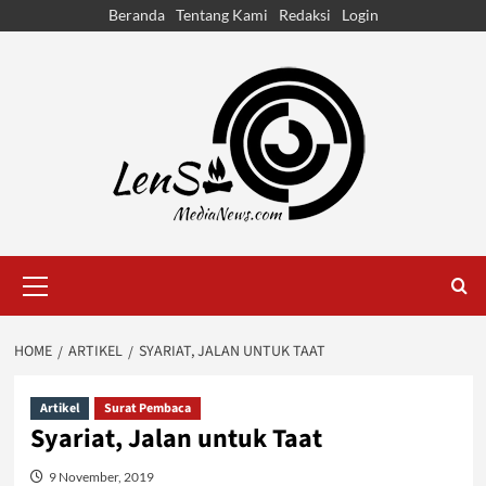
Skip
Beranda
Tentang Kami
Redaksi
Login
to
content
Primary
Menu
HOME
ARTIKEL
SYARIAT, JALAN UNTUK TAAT
Artikel
Surat Pembaca
Syariat, Jalan untuk Taat
9 November, 2019