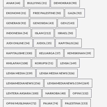
ANAK
(44)
BULLYING
(31)
DEMOKRASI
(90)
EKONOMI
(31)
FREE PALESTINE
(50)
GAZA
(92)
GENERASI
(92)
GENOSIDA
(43)
GEN Z
(43)
INDONESIA
(54)
ISLAM
(212)
ISRAEL
(50)
JUDI ONLINE
(54)
JUDOL
(35)
KAPITALIS
(26)
KAPITALISME
(330)
KELUARGA
(37)
KEMISKINAN
(39)
KHILAFAH
(108)
KORUPSI
(51)
LENSA
(149)
LENSA MEDIA
(239)
LENSA MEDIA NEWS
(326)
LENSAMEDIANEWS
(256)
LENSAMEDIANEWS.COM
(269)
LENTERA AKSARA
(100)
NARKOBA
(40)
OPINI
(132)
OPINI MUSLIMAH
(72)
PAJAK
(74)
PALESTINA
(153)