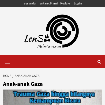
Skip
Beranda
Tentang Kami
Redaksi
Login
to
content
Primary
Menu
HOME
ANAK-ANAK GAZA
Anak-anak Gaza