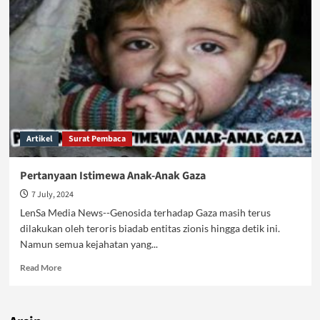
Gaza,
Butuh
Solusi
Cemerlang
Artikel
Surat Pembaca
Pertanyaan Istimewa Anak-Anak Gaza
7 July, 2024
LenSa Media News--Genosida terhadap Gaza masih terus
dilakukan oleh teroris biadab entitas zionis hingga detik ini.
Namun semua kejahatan yang...
Read
Read More
more
about
Pertanyaan
Istimewa