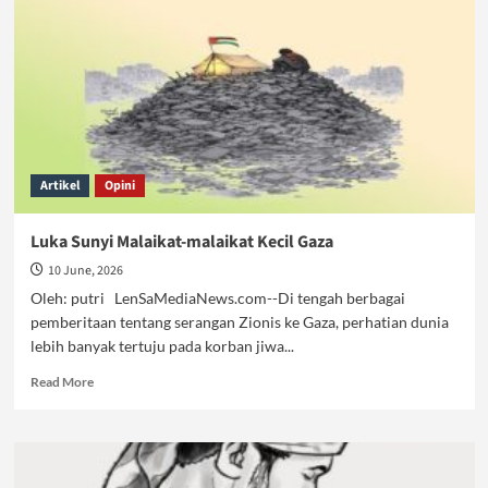
hilangnya
Kemampuan
Bicara
Artikel
Opini
Luka Sunyi Malaikat-malaikat Kecil Gaza
10 June, 2026
Oleh: putri LenSaMediaNews.com--Di tengah berbagai
pemberitaan tentang serangan Zionis ke Gaza, perhatian dunia
lebih banyak tertuju pada korban jiwa...
Read
Read More
more
about
Luka
Sunyi
Malaikat-