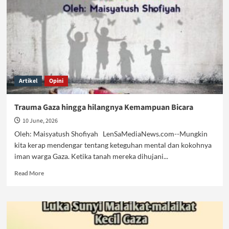
Artikel
Opini
Trauma Gaza hingga hilangnya Kemampuan Bicara
10 June, 2026
Oleh: Maisyatush Shofiyah LenSaMediaNews.com--Mungkin
kita kerap mendengar tentang keteguhan mental dan kokohnya
iman warga Gaza. Ketika tanah mereka dihujani...
Read
Read More
more
about
Trauma
Gaza
hingga