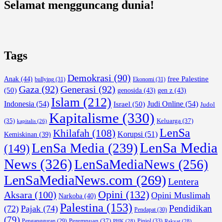
Selamat mengguncang dunia!
Tags
Demokrasi
(90)
free Palestine
Anak
(44)
bullying
(31)
Ekonomi
(31)
Gaza
(92)
Generasi
(92)
(50)
genosida
(43)
gen z
(43)
Islam
(212)
Indonesia
(54)
Israel
(50)
Judi Online
(54)
Judol
Kapitalisme
(330)
Keluarga
(37)
(35)
kapitalis
(26)
LenSa
Khilafah
(108)
Korupsi
(51)
Kemiskinan
(39)
LenSa Media
LenSa Media
(239)
(149)
News
(326)
LenSaMediaNews
(256)
LenSaMediaNews.com
(269)
Lentera
Opini
(132)
Aksara
(100)
Opini Muslimah
Narkoba
(40)
Palestina
(153)
Pendidikan
(72)
Pajak
(74)
Pendapat
(30)
(79)
Perempuan
(37)
Pinjol
(33)
Pengangguran
(29)
PHK
(28)
Rakyat
(28)