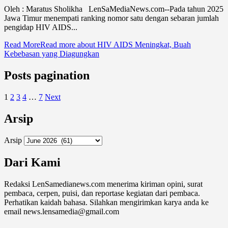
Oleh : Maratus Sholikha LenSaMediaNews.com--Pada tahun 2025
Jawa Timur menempati ranking nomor satu dengan sebaran jumlah
pengidap HIV AIDS...
Read More
Read more about HIV AIDS Meningkat, Buah
Kebebasan yang Diagungkan
Posts pagination
1
2
3
4
…
7
Next
Arsip
Arsip
Dari Kami
Redaksi LenSamedianews.com menerima kiriman opini, surat
pembaca, cerpen, puisi, dan reportase kegiatan dari pembaca.
Perhatikan kaidah bahasa. Silahkan mengirimkan karya anda ke
email news.lensamedia@gmail.com