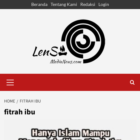
Skip
Beranda
Tentang Kami
Redaksi
Login
to
content
Primary
Menu
HOME
FITRAH IBU
fitrah ibu