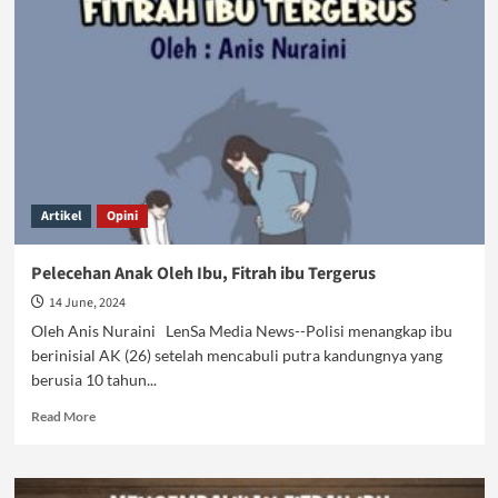
Naluri
Keibuan
Ambrol
Artikel
Opini
Pelecehan Anak Oleh Ibu, Fitrah ibu Tergerus
14 June, 2024
Oleh Anis Nuraini LenSa Media News--Polisi menangkap ibu
berinisial AK (26) setelah mencabuli putra kandungnya yang
berusia 10 tahun...
Read
Read More
more
about
Pelecehan
Anak