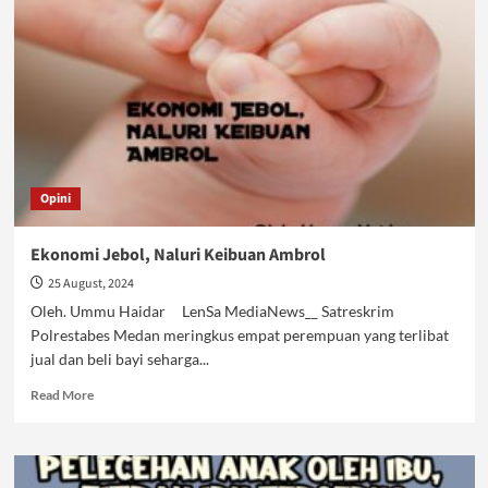
Tega
Menjual
Bayi
Opini
Ekonomi Jebol, Naluri Keibuan Ambrol
25 August, 2024
Oleh. Ummu Haidar LenSa MediaNews__ Satreskrim
Polrestabes Medan meringkus empat perempuan yang terlibat
jual dan beli bayi seharga...
Read
Read More
more
about
Ekonomi
Jebol,