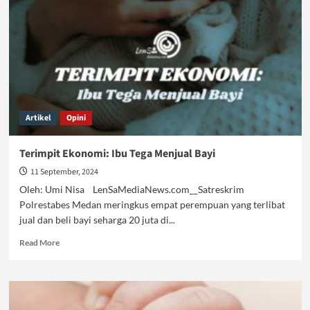
Mengembalikan
Fitrah
Ibu
Artikel
Opini
Terimpit Ekonomi: Ibu Tega Menjual Bayi
11 September, 2024
Oleh: Umi Nisa LenSaMediaNews.com__Satreskrim
Polrestabes Medan meringkus empat perempuan yang terlibat
jual dan beli bayi seharga 20 juta di...
Read
Read More
more
about
Terimpit
Ekonomi:
Ibu