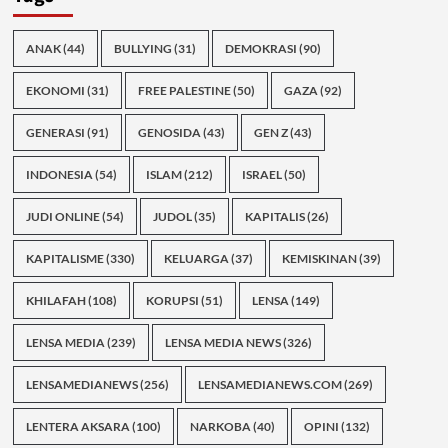
ANAK
(44)
BULLYING
(31)
DEMOKRASI
(90)
EKONOMI
(31)
FREE PALESTINE
(50)
GAZA
(92)
GENERASI
(91)
GENOSIDA
(43)
GEN Z
(43)
INDONESIA
(54)
ISLAM
(212)
ISRAEL
(50)
JUDI ONLINE
(54)
JUDOL
(35)
KAPITALIS
(26)
KAPITALISME
(330)
KELUARGA
(37)
KEMISKINAN
(39)
KHILAFAH
(108)
KORUPSI
(51)
LENSA
(149)
LENSA MEDIA
(239)
LENSA MEDIA NEWS
(326)
LENSAMEDIANEWS
(256)
LENSAMEDIANEWS.COM
(269)
LENTERA AKSARA
(100)
NARKOBA
(40)
OPINI
(132)