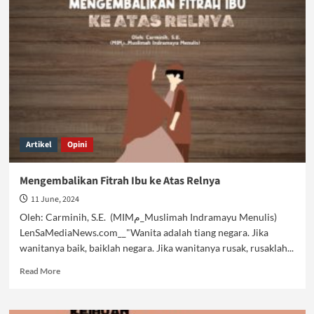
Oleh
Ibu,
Fitrah
ibu
Tergerus
Artikel
Opini
Mengembalikan Fitrah Ibu ke Atas Relnya
11 June, 2024
Oleh: Carminih, S.E. (MIMم_Muslimah Indramayu Menulis)
LenSaMediaNews.com__"Wanita adalah tiang negara. Jika
wanitanya baik, baiklah negara. Jika wanitanya rusak, rusaklah...
Read
Read More
more
about
Mengembalikan