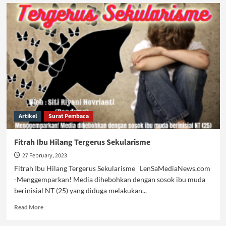
Sekularisme
Berhasil
Mencabut
Fitrah
Keibuan
Artikel
Surat Pembaca
Fitrah Ibu Hilang Tergerus Sekularisme
27 February, 2023
Fitrah Ibu Hilang Tergerus Sekularisme LenSaMediaNews.com
-Menggemparkan! Media dihebohkan dengan sosok ibu muda
berinisial NT (25) yang diduga melakukan...
Read
Read More
more
about