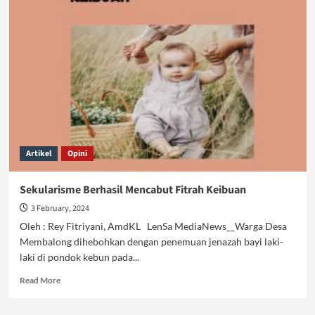
Fitrah
Ibu
ke
Atas
Relnya
Artikel
Opini
Sekularisme Berhasil Mencabut Fitrah Keibuan
3 February, 2024
Oleh : Rey Fitriyani, AmdKL LenSa MediaNews__Warga Desa
Membalong dihebohkan dengan penemuan jenazah bayi laki-
laki di pondok kebun pada...
Read
Read More
more
about