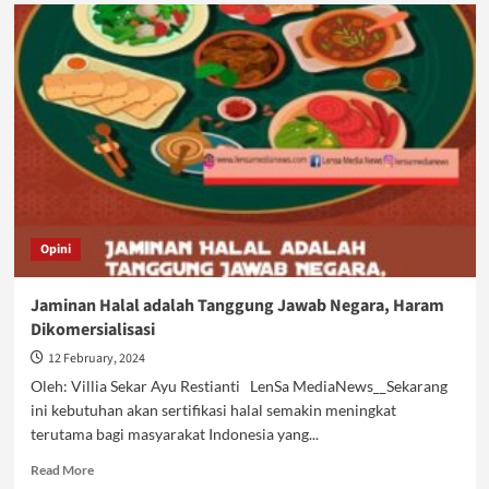
Tak
Ada
Jaminan
Negara,
Halal
dan
Thayyib
Ilusi
Opini
Jaminan Halal adalah Tanggung Jawab Negara, Haram
Dikomersialisasi
12 February, 2024
Oleh: Villia Sekar Ayu Restianti LenSa MediaNews__Sekarang
ini kebutuhan akan sertifikasi halal semakin meningkat
terutama bagi masyarakat Indonesia yang...
Read
Read More
more