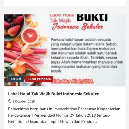
more
about
Ada
Cuan
di
Balik
Sertifikasi
Halal
Artikel
Surat Pembaca
Label Halal Tak Wajib Bukti Indonesia Sekuler
3 October, 2019
Pemerintah baru-baru ini menerbitkan Peraturan Kementerian
Perdagangan (Permendag) Nomor 29 Tahun 2019 tentang
Ketentuan Ekspor dan Impor Hewan dan Produk...