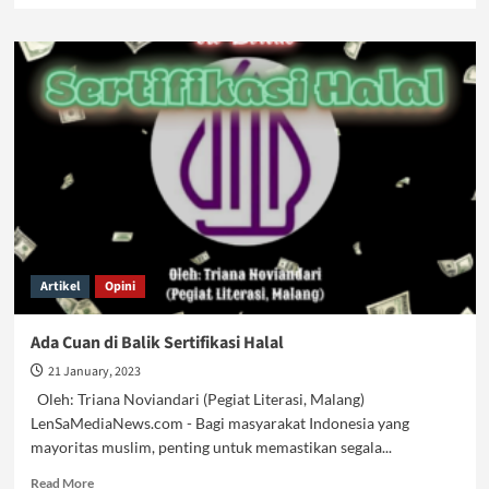
about
Jaminan
Halal
adalah
Tanggung
Jawab
Negara,
Haram
Dikomersialisasi
Artikel
Opini
Ada Cuan di Balik Sertifikasi Halal
21 January, 2023
Oleh: Triana Noviandari (Pegiat Literasi, Malang)
LenSaMediaNews.com - Bagi masyarakat Indonesia yang
mayoritas muslim, penting untuk memastikan segala...
Read
Read More