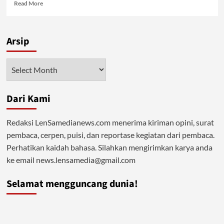
Read
Read More
more
about
Label
Arsip
Halal
Tak
Wajib
Arsip
Bukti
Indonesia
Sekuler
Dari Kami
Redaksi LenSamedianews.com menerima kiriman opini, surat
pembaca, cerpen, puisi, dan reportase kegiatan dari pembaca.
Perhatikan kaidah bahasa. Silahkan mengirimkan karya anda
ke email news.lensamedia@gmail.com
Selamat mengguncang dunia!