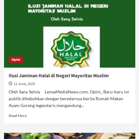
Sekadar
Label:
Refleksi
atas
Kebijakan
Produk
AS
Opini
Ilusi Jaminan Halal di Negeri Mayoritas Muslim
11 June, 2025
Oleh Sany Selvia LensaMediaNews.com, Opini_ Baru-baru ini
publik dihebohkan dengan beredarnya berita Rumah Makan
Ayam Goreng legendaris mengandung...
Read
Read More
more
about
Ilusi
Jaminan