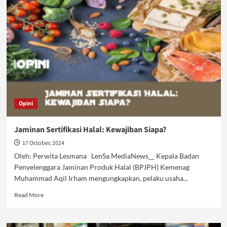
Halal
di
Negeri
Mayoritas
Muslim
Opini
Jaminan Sertifikasi Halal: Kewajiban Siapa?
17 October, 2024
Oleh: Perwita Lesmana LenSa MediaNews__ Kepala Badan
Penyelenggara Jaminan Produk Halal (BPJPH) Kemenag
Muhammad Aqil Irham mengungkapkan, pelaku usaha...
Read
Read More
more
about
Jaminan