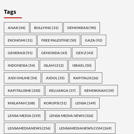
Tags
ANAK
(44)
BULLYING
(31)
DEMOKRASI
(90)
EKONOMI
(31)
FREE PALESTINE
(50)
GAZA
(92)
GENERASI
(91)
GENOSIDA
(43)
GEN Z
(43)
INDONESIA
(54)
ISLAM
(212)
ISRAEL
(50)
JUDI ONLINE
(54)
JUDOL
(35)
KAPITALIS
(26)
KAPITALISME
(330)
KELUARGA
(37)
KEMISKINAN
(39)
KHILAFAH
(108)
KORUPSI
(51)
LENSA
(149)
LENSA MEDIA
(239)
LENSA MEDIA NEWS
(326)
LENSAMEDIANEWS
(256)
LENSAMEDIANEWS.COM
(269)