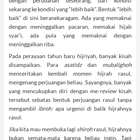
dengan perubahan seseorang, dari kondisi
sekarang ke kondisi yang “lebih baik”. Bentuk “lebih
baik” di sini beranekaragam. Ada yang memaknai
dengan meninggalkan pacaran, memakai hijab
syar’i, ada pula yang memaknai dengan
meninggalkan riba.
Pada perayaan tahun baru hijriyah, banyak kisah
disampaikan. Para
asatidz
dan
mubalighoh
menceritakan kembali momen hijrah rasul,
mengenang perjuangan beliau. Sayangnya, banyak
yang mencukupkan diri dengan me-
review
kisah
tersebut sebatas bentuk perjuangan rasul tanpa
mengambil
ibroh:
apa urgensi di balik hijrahnya
rasul.
Jika kita mau membuka lagi
shiroh
rasul, hijrahnya
bukan semata-mata karena beliau ingin. Tapi