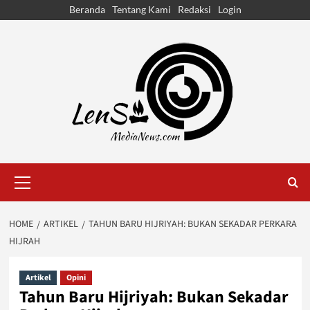
Skip
Beranda
Tentang Kami
Redaksi
Login
to
content
Primary
Menu
HOME
ARTIKEL
TAHUN BARU HIJRIYAH: BUKAN SEKADAR PERKARA
HIJRAH
Artikel
Opini
Tahun Baru Hijriyah: Bukan Sekadar