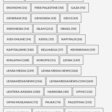
EKONOMI
(31)
FREE PALESTINE
(50)
GAZA
(92)
GENERASI
(92)
GENOSIDA
(43)
GEN Z
(43)
INDONESIA
(54)
ISLAM
(212)
ISRAEL
(50)
JUDI ONLINE
(54)
JUDOL
(35)
KAPITALIS
(26)
KAPITALISME
(330)
KELUARGA
(37)
KEMISKINAN
(39)
KHILAFAH
(108)
KORUPSI
(51)
LENSA
(149)
LENSA MEDIA
(239)
LENSA MEDIA NEWS
(326)
LENSAMEDIANEWS
(256)
LENSAMEDIANEWS.COM
(269)
LENTERA AKSARA
(100)
NARKOBA
(40)
OPINI
(132)
OPINI MUSLIMAH
(72)
PAJAK
(74)
PALESTINA
(153)