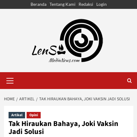
Skip
Beranda
Tentang Kami
Redaksi
Login
to
content
Primary
Menu
HOME
ARTIKEL
TAK HIRAUKAN BAHAYA, JOKI VAKSIN JADI SOLUSI
Artikel
Opini
Tak Hiraukan Bahaya, Joki Vaksin
Jadi Solusi