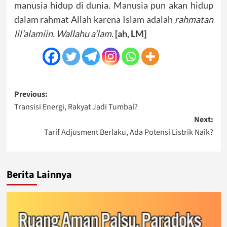
manusia hidup di dunia. Manusia pun akan hidup
dalam rahmat Allah karena Islam adalah
rahmatan
lil’alamiin. Wallahu
a’lam.
[ah, LM]
Post
Previous:
Transisi Energi, Rakyat Jadi Tumbal?
navigation
Next:
Tarif Adjusment Berlaku, Ada Potensi Listrik Naik?
Berita Lainnya