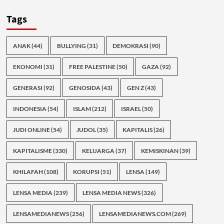
Tags
ANAK
(44)
BULLYING
(31)
DEMOKRASI
(90)
EKONOMI
(31)
FREE PALESTINE
(50)
GAZA
(92)
GENERASI
(92)
GENOSIDA
(43)
GEN Z
(43)
INDONESIA
(54)
ISLAM
(212)
ISRAEL
(50)
JUDI ONLINE
(54)
JUDOL
(35)
KAPITALIS
(26)
KAPITALISME
(330)
KELUARGA
(37)
KEMISKINAN
(39)
KHILAFAH
(108)
KORUPSI
(51)
LENSA
(149)
LENSA MEDIA
(239)
LENSA MEDIA NEWS
(326)
LENSAMEDIANEWS
(256)
LENSAMEDIANEWS.COM
(269)