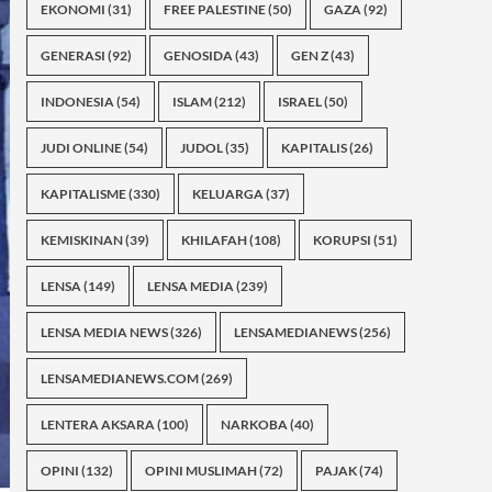
EKONOMI
(31)
FREE PALESTINE
(50)
GAZA
(92)
GENERASI
(92)
GENOSIDA
(43)
GEN Z
(43)
INDONESIA
(54)
ISLAM
(212)
ISRAEL
(50)
JUDI ONLINE
(54)
JUDOL
(35)
KAPITALIS
(26)
KAPITALISME
(330)
KELUARGA
(37)
KEMISKINAN
(39)
KHILAFAH
(108)
KORUPSI
(51)
LENSA
(149)
LENSA MEDIA
(239)
LENSA MEDIA NEWS
(326)
LENSAMEDIANEWS
(256)
LENSAMEDIANEWS.COM
(269)
LENTERA AKSARA
(100)
NARKOBA
(40)
OPINI
(132)
OPINI MUSLIMAH
(72)
PAJAK
(74)