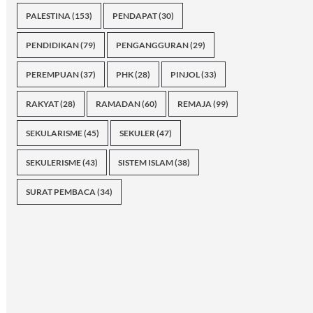
PALESTINA
(153)
PENDAPAT
(30)
PENDIDIKAN
(79)
PENGANGGURAN
(29)
PEREMPUAN
(37)
PHK
(28)
PINJOL
(33)
RAKYAT
(28)
RAMADAN
(60)
REMAJA
(99)
SEKULARISME
(45)
SEKULER
(47)
SEKULERISME
(43)
SISTEM ISLAM
(38)
SURAT PEMBACA
(34)