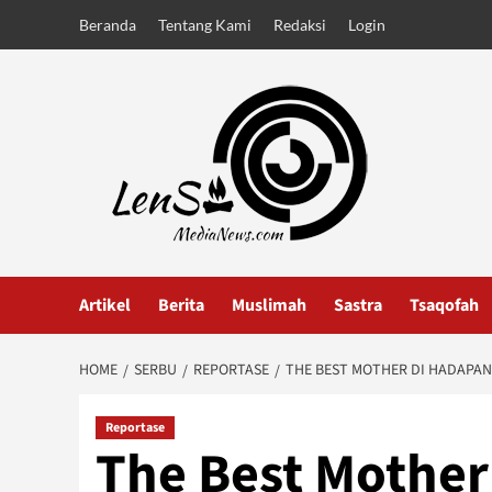
Skip
Beranda
Tentang Kami
Redaksi
Login
to
content
Artikel
Berita
Muslimah
Sastra
Tsaqofah
HOME
SERBU
REPORTASE
THE BEST MOTHER DI HADAPA
Reportase
The Best Mother