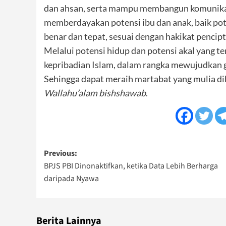
dan ahsan, serta mampu membangun komunika
memberdayakan potensi ibu dan anak, baik pote
benar dan tepat, sesuai dengan hakikat pencip
Melalui potensi hidup dan potensi akal yang t
kepribadian Islam, dalam rangka mewujudkan g
Sehingga dapat meraih martabat yang mulia d
Wallahu’alam bishshawab
.
Post
Previous:
BPJS PBI Dinonaktifkan, ketika Data Lebih Berharga
navigation
daripada Nyawa
Berita Lainnya