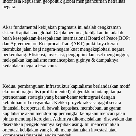
Indonesia kepusaran geopolitik global menghancurkan netralitas
negara.
Akar fundamental kebijakan pragmatis ini adalah cengkraman
sistem Kapitalisme global. Gejala pertama, kebijakan ini adalah
buah kesepakatan-kesepakatan internasional Board of Peace(BOP)
dan Agreement on Reciprocal Trade(ART) praktiknya kerap
membuka jalan bagi negara-negara kuat mengeksploitasi negara
berkembang. Efisiensi, investasi, pengoptimalan aset menganggur,
melegalkan kapitalisme menancapkan giginya & dampaknya
kedaulatan negara terancam.
Kedua, pembangunan infrastruktur kapitalisme berlandaskan motif
ekonomi pragmatis (profit-oriented), digerakkan hutang, tanpa
perencanaan strategis yang benar-benar terintegrasi dengan
kebutuhan riil masyarakat. Ketika proyek raksasa gagal secara
finansial, beroperasi di bawah kapasitas, membebani anggaran,
kapitalisme akan mendorong pemangku kebijakan mencari jalan
pintas menutupi kerugian. Akhirnya dikomersialkan, disewakan dan
diserahkan pengelolaannya kepihak asing. Ini mencerminkan
orientasi kebijakan yang lebih mengutamakan investasi atau
kompensasi finansial jangka pendek.