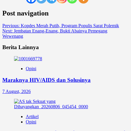
Post navigation
Previous:
Kopdes Merah Putih, Program Populis Sarat Polemik
Next:
Jembatan Enang-Enang, Bukti Abainya Pemegang
Wewenang
Berita Lainnya
Opini
Maraknya HIV/AIDS dan Solusinya
7 August, 2026
Artikel
Opini