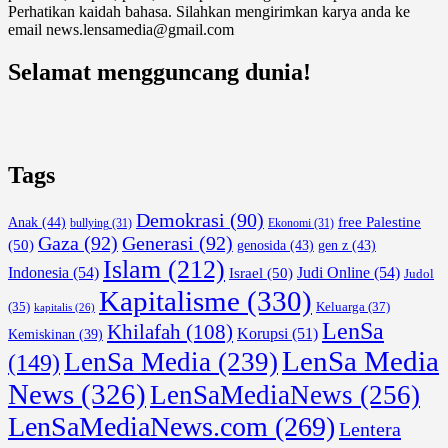
Perhatikan kaidah bahasa. Silahkan mengirimkan karya anda ke
email news.lensamedia@gmail.com
Selamat mengguncang dunia!
Tags
Demokrasi
(90)
free Palestine
Anak
(44)
bullying
(31)
Ekonomi
(31)
Gaza
(92)
Generasi
(92)
(50)
genosida
(43)
gen z
(43)
Islam
(212)
Indonesia
(54)
Israel
(50)
Judi Online
(54)
Judol
Kapitalisme
(330)
Keluarga
(37)
(35)
kapitalis
(26)
LenSa
Khilafah
(108)
Korupsi
(51)
Kemiskinan
(39)
LenSa Media
LenSa Media
(239)
(149)
News
(326)
LenSaMediaNews
(256)
LenSaMediaNews.com
(269)
Lentera