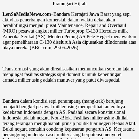
Pramugari Hijrah
LenSaMediaNews.com–
Bandara Kertajati Jawa Barat yang sepi
aktivitas penerbangan komersial, dalam waktu dekat akan
beralihfungsi menjadi pusat Maintenance, Repair and Overhaul
(MRO) pesawat angkut militer Turboprop C-130 Hercules milik
Amerika Serikat (AS). Menteri Perang AS Pete Hegset menawarkan
agar pemeliharaan C-130 diseluruh Asia dipusatkan diIndonesia atas
biaya mereka (BBC.com, 29-05-2026).
Transformasi yang akan direalisasikan memunculkan sorotan tajam
mengingat fasilitas strategis sipil domestik untuk kepentingan
armada militer asing adalah manuver yang patut diwaspadai.
Bandara dalam kondisi sepi penumpang (mangkrak) berujung
menjadi bengkel pesawat militer asing memperlihatkan eratnya
kedekatan Indonesia dengan AS. Padahal secara konstitusional
Indonesia adalah negara Non-Blok. Fasilitas militer asing dinilai
terang-terangan mengkhianati prinsip politik luar negeri Bebas Aktif.
Bukti negara semakin condong kepusaran pengaruh AS. Kerjasama
bersinggungan dengan aset militer asing berpotensi menyeret