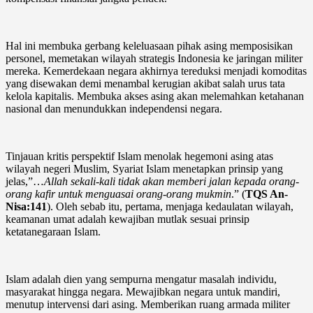
Hal ini membuka gerbang keleluasaan pihak asing memposisikan
personel, memetakan wilayah strategis Indonesia ke jaringan militer
mereka. Kemerdekaan negara akhirnya tereduksi menjadi komoditas
yang disewakan demi menambal kerugian akibat salah urus tata
kelola kapitalis. Membuka akses asing akan melemahkan ketahanan
nasional dan menundukkan independensi negara.
Tinjauan kritis perspektif Islam menolak hegemoni asing atas
wilayah negeri Muslim, Syariat Islam menetapkan prinsip yang
jelas,”…
Allah sekali-kali tidak akan memberi jalan kepada orang-
orang kafir untuk menguasai orang-orang mukmin
.” (
TQS An-
Nisa:141
). Oleh sebab itu, pertama, menjaga kedaulatan wilayah,
keamanan umat adalah kewajiban mutlak sesuai prinsip
ketatanegaraan Islam.
Islam adalah dien yang sempurna mengatur masalah individu,
masyarakat hingga negara. Mewajibkan negara untuk mandiri,
menutup intervensi dari asing. Memberikan ruang armada militer