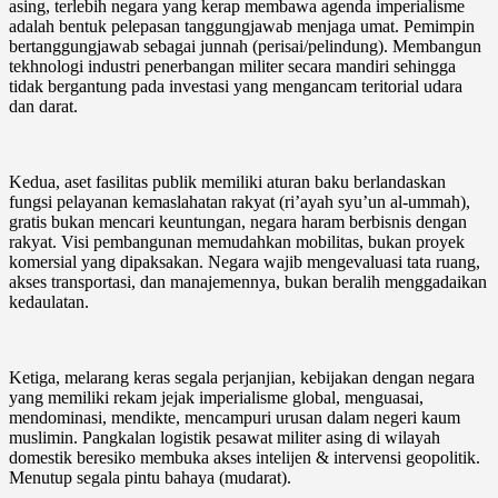
asing, terlebih negara yang kerap membawa agenda imperialisme
adalah bentuk pelepasan tanggungjawab menjaga umat. Pemimpin
bertanggungjawab sebagai junnah (perisai/pelindung). Membangun
tekhnologi industri penerbangan militer secara mandiri sehingga
tidak bergantung pada investasi yang mengancam teritorial udara
dan darat.
Kedua, aset fasilitas publik memiliki aturan baku berlandaskan
fungsi pelayanan kemaslahatan rakyat (ri’ayah syu’un al-ummah),
gratis bukan mencari keuntungan, negara haram berbisnis dengan
rakyat. Visi pembangunan memudahkan mobilitas, bukan proyek
komersial yang dipaksakan. Negara wajib mengevaluasi tata ruang,
akses transportasi, dan manajemennya, bukan beralih menggadaikan
kedaulatan.
Ketiga, melarang keras segala perjanjian, kebijakan dengan negara
yang memiliki rekam jejak imperialisme global, menguasai,
mendominasi, mendikte, mencampuri urusan dalam negeri kaum
muslimin. Pangkalan logistik pesawat militer asing di wilayah
domestik beresiko membuka akses intelijen & intervensi geopolitik.
Menutup segala pintu bahaya (mudarat).