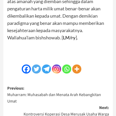
atas amanah yang diemban sehingga dalam
pengaturan harta milik umat benar-benar akan
dikembalikan kepada umat. Dengan demikian
paradigma yang benar akan mampu memberikan
kesejahteraan kepada masyarakatnya.
Wallahua’lam bishshowab. [
LM/ry
].
Post
Previous:
Muharram: Muhasabah dan Menata Arah Kebangkitan
navigation
Umat
Next:
Kontroversi Koperasi Desa Merusak Usaha Warga