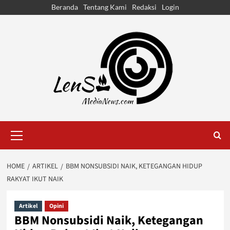
Skip
Beranda
Tentang Kami
Redaksi
Login
to
content
Primary
Menu
HOME
ARTIKEL
BBM NONSUBSIDI NAIK, KETEGANGAN HIDUP
RAKYAT IKUT NAIK
Artikel
Opini
BBM Nonsubsidi Naik, Ketegangan