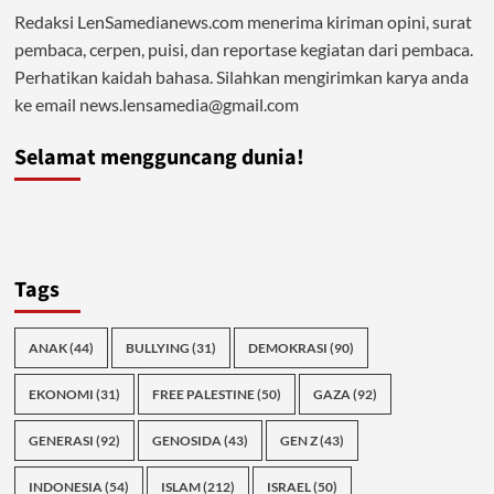
Redaksi LenSamedianews.com menerima kiriman opini, surat
pembaca, cerpen, puisi, dan reportase kegiatan dari pembaca.
Perhatikan kaidah bahasa. Silahkan mengirimkan karya anda
ke email news.lensamedia@gmail.com
Selamat mengguncang dunia!
Tags
ANAK
(44)
BULLYING
(31)
DEMOKRASI
(90)
EKONOMI
(31)
FREE PALESTINE
(50)
GAZA
(92)
GENERASI
(92)
GENOSIDA
(43)
GEN Z
(43)
INDONESIA
(54)
ISLAM
(212)
ISRAEL
(50)