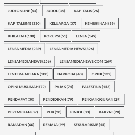
JUDI ONLINE
(54)
JUDOL
(35)
KAPITALIS
(26)
KAPITALISME
(330)
KELUARGA
(37)
KEMISKINAN
(39)
KHILAFAH
(108)
KORUPSI
(51)
LENSA
(149)
LENSA MEDIA
(239)
LENSA MEDIA NEWS
(326)
LENSAMEDIANEWS
(256)
LENSAMEDIANEWS.COM
(269)
LENTERA AKSARA
(100)
NARKOBA
(40)
OPINI
(132)
OPINI MUSLIMAH
(72)
PAJAK
(74)
PALESTINA
(153)
PENDAPAT
(30)
PENDIDIKAN
(79)
PENGANGGURAN
(29)
PEREMPUAN
(37)
PHK
(28)
PINJOL
(33)
RAKYAT
(28)
RAMADAN
(60)
REMAJA
(99)
SEKULARISME
(45)