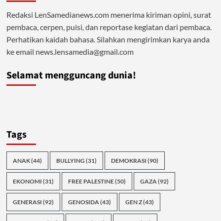
Redaksi LenSamedianews.com menerima kiriman opini, surat
pembaca, cerpen, puisi, dan reportase kegiatan dari pembaca.
Perhatikan kaidah bahasa. Silahkan mengirimkan karya anda
ke email news.lensamedia@gmail.com
Selamat mengguncang dunia!
Tags
ANAK
(44)
BULLYING
(31)
DEMOKRASI
(90)
EKONOMI
(31)
FREE PALESTINE
(50)
GAZA
(92)
GENERASI
(92)
GENOSIDA
(43)
GEN Z
(43)