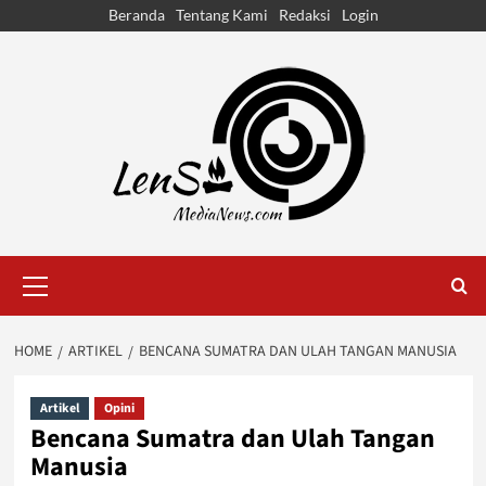
Skip
Beranda
Tentang Kami
Redaksi
Login
to
content
Primary
Menu
HOME
ARTIKEL
BENCANA SUMATRA DAN ULAH TANGAN MANUSIA
Artikel
Opini
Bencana Sumatra dan Ulah Tangan
Manusia