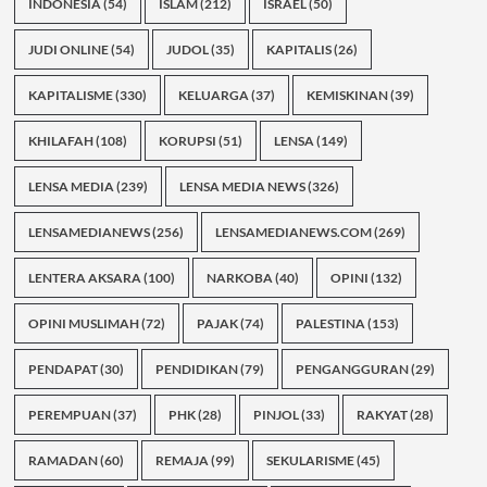
INDONESIA
(54)
ISLAM
(212)
ISRAEL
(50)
JUDI ONLINE
(54)
JUDOL
(35)
KAPITALIS
(26)
KAPITALISME
(330)
KELUARGA
(37)
KEMISKINAN
(39)
KHILAFAH
(108)
KORUPSI
(51)
LENSA
(149)
LENSA MEDIA
(239)
LENSA MEDIA NEWS
(326)
LENSAMEDIANEWS
(256)
LENSAMEDIANEWS.COM
(269)
LENTERA AKSARA
(100)
NARKOBA
(40)
OPINI
(132)
OPINI MUSLIMAH
(72)
PAJAK
(74)
PALESTINA
(153)
PENDAPAT
(30)
PENDIDIKAN
(79)
PENGANGGURAN
(29)
PEREMPUAN
(37)
PHK
(28)
PINJOL
(33)
RAKYAT
(28)
RAMADAN
(60)
REMAJA
(99)
SEKULARISME
(45)