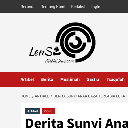
Skip
Beranda
Tentang Kami
Redaksi
Login
to
content
Artikel
Berita
Muslimah
Sastra
Tsaqofah
HOME
ARTIKEL
DERITA SUNYI ANAK GAZA TERCABIK LUKA
Artikel
Opini
Derita Sunyi An