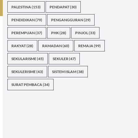
PALESTINA
(153)
PENDAPAT
(30)
PENDIDIKAN
(79)
PENGANGGURAN
(29)
PEREMPUAN
(37)
PHK
(28)
PINJOL
(33)
RAKYAT
(28)
RAMADAN
(60)
REMAJA
(99)
SEKULARISME
(45)
SEKULER
(47)
SEKULERISME
(43)
SISTEM ISLAM
(38)
SURAT PEMBACA
(34)