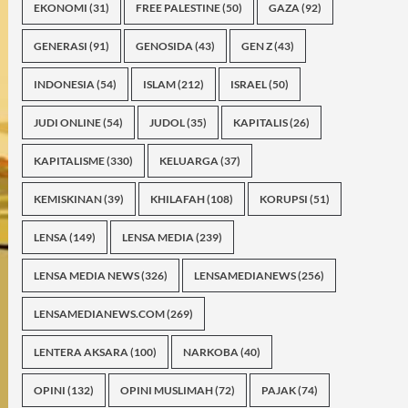
EKONOMI
(31)
FREE PALESTINE
(50)
GAZA
(92)
GENERASI
(91)
GENOSIDA
(43)
GEN Z
(43)
INDONESIA
(54)
ISLAM
(212)
ISRAEL
(50)
JUDI ONLINE
(54)
JUDOL
(35)
KAPITALIS
(26)
KAPITALISME
(330)
KELUARGA
(37)
KEMISKINAN
(39)
KHILAFAH
(108)
KORUPSI
(51)
LENSA
(149)
LENSA MEDIA
(239)
LENSA MEDIA NEWS
(326)
LENSAMEDIANEWS
(256)
LENSAMEDIANEWS.COM
(269)
LENTERA AKSARA
(100)
NARKOBA
(40)
OPINI
(132)
OPINI MUSLIMAH
(72)
PAJAK
(74)