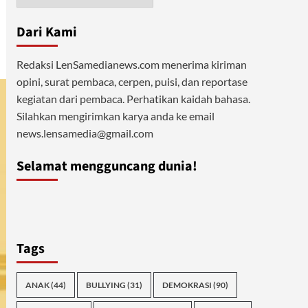
Dari Kami
Redaksi LenSamedianews.com menerima kiriman
opini, surat pembaca, cerpen, puisi, dan reportase
kegiatan dari pembaca. Perhatikan kaidah bahasa.
Silahkan mengirimkan karya anda ke email
news.lensamedia@gmail.com
Selamat mengguncang dunia!
Tags
ANAK
(44)
BULLYING
(31)
DEMOKRASI
(90)