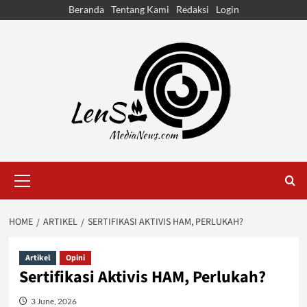
Skip
Beranda
Tentang Kami
Redaksi
Login
to
content
Primary
Menu
HOME
ARTIKEL
SERTIFIKASI AKTIVIS HAM, PERLUKAH?
Artikel
Opini
Sertifikasi Aktivis HAM, Perlukah?
3 June, 2026