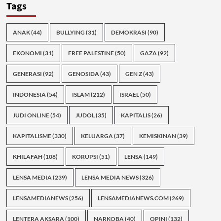
Tags
ANAK
(44)
BULLYING
(31)
DEMOKRASI
(90)
EKONOMI
(31)
FREE PALESTINE
(50)
GAZA
(92)
GENERASI
(92)
GENOSIDA
(43)
GEN Z
(43)
INDONESIA
(54)
ISLAM
(212)
ISRAEL
(50)
JUDI ONLINE
(54)
JUDOL
(35)
KAPITALIS
(26)
KAPITALISME
(330)
KELUARGA
(37)
KEMISKINAN
(39)
KHILAFAH
(108)
KORUPSI
(51)
LENSA
(149)
LENSA MEDIA
(239)
LENSA MEDIA NEWS
(326)
LENSAMEDIANEWS
(256)
LENSAMEDIANEWS.COM
(269)
LENTERA AKSARA
(100)
NARKOBA
(40)
OPINI
(132)