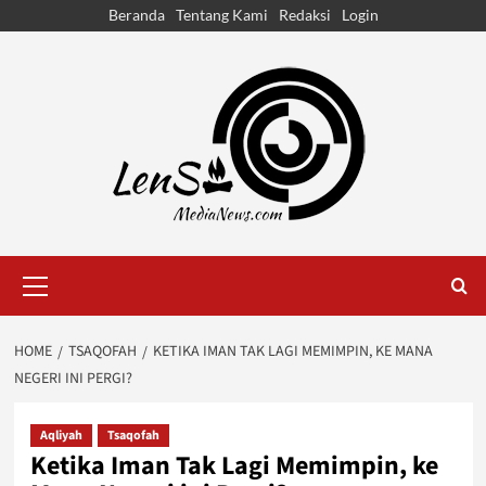
Skip
Beranda
Tentang Kami
Redaksi
Login
to
content
Primary
Menu
HOME
TSAQOFAH
KETIKA IMAN TAK LAGI MEMIMPIN, KE MANA
NEGERI INI PERGI?
Aqliyah
Tsaqofah
Ketika Iman Tak Lagi Memimpin, ke