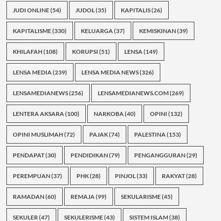
JUDI ONLINE
(54)
JUDOL
(35)
KAPITALIS
(26)
KAPITALISME
(330)
KELUARGA
(37)
KEMISKINAN
(39)
KHILAFAH
(108)
KORUPSI
(51)
LENSA
(149)
LENSA MEDIA
(239)
LENSA MEDIA NEWS
(326)
LENSAMEDIANEWS
(256)
LENSAMEDIANEWS.COM
(269)
LENTERA AKSARA
(100)
NARKOBA
(40)
OPINI
(132)
OPINI MUSLIMAH
(72)
PAJAK
(74)
PALESTINA
(153)
PENDAPAT
(30)
PENDIDIKAN
(79)
PENGANGGURAN
(29)
PEREMPUAN
(37)
PHK
(28)
PINJOL
(33)
RAKYAT
(28)
RAMADAN
(60)
REMAJA
(99)
SEKULARISME
(45)
SEKULER
(47)
SEKULERISME
(43)
SISTEM ISLAM
(38)