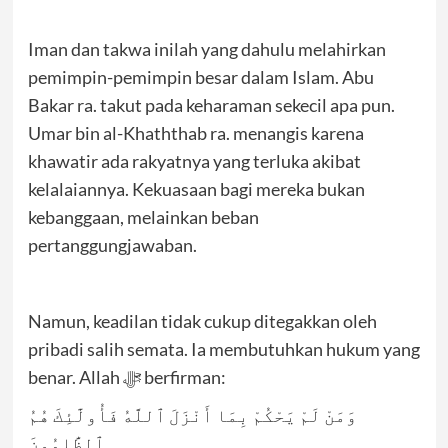
Iman dan takwa inilah yang dahulu melahirkan
pemimpin-pemimpin besar dalam Islam. Abu
Bakar ra. takut pada keharaman sekecil apa pun.
Umar bin al-Khaththab ra. menangis karena
khawatir ada rakyatnya yang terluka akibat
kelalaiannya. Kekuasaan bagi mereka bukan
kebanggaan, melainkan beban
pertanggungjawaban.
Namun, keadilan tidak cukup ditegakkan oleh
pribadi salih semata. Ia membutuhkan hukum yang
benar. Allah ﷻ berfirman:
وَمَنْ لَمْ يَحْكُمْ بِمَا أَنْزَلَ ٱللَّهُ فَأُولَٰٓئِكَ هُمُ
ٱلظَّٰلِمُونَ