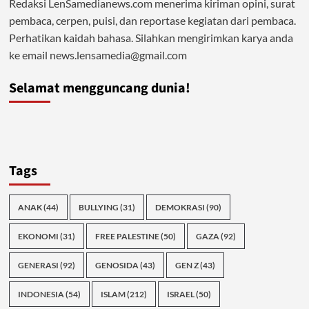
Redaksi LenSamedianews.com menerima kiriman opini, surat
pembaca, cerpen, puisi, dan reportase kegiatan dari pembaca.
Perhatikan kaidah bahasa. Silahkan mengirimkan karya anda
ke email news.lensamedia@gmail.com
Selamat mengguncang dunia!
Tags
ANAK
(44)
BULLYING
(31)
DEMOKRASI
(90)
EKONOMI
(31)
FREE PALESTINE
(50)
GAZA
(92)
GENERASI
(92)
GENOSIDA
(43)
GEN Z
(43)
INDONESIA
(54)
ISLAM
(212)
ISRAEL
(50)