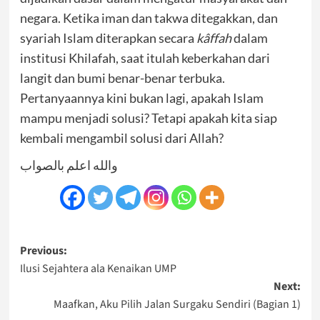
negara. Ketika iman dan takwa ditegakkan, dan
syariah Islam diterapkan secara
kâffah
dalam
institusi Khilafah, saat itulah keberkahan dari
langit dan bumi benar-benar terbuka.
Pertanyaannya kini bukan lagi, apakah Islam
mampu menjadi solusi? Tetapi apakah kita siap
kembali mengambil solusi dari Allah?
والله اعلم بالصواب
Post
Previous:
Ilusi Sejahtera ala Kenaikan UMP
navigation
Next:
Maafkan, Aku Pilih Jalan Surgaku Sendiri (Bagian 1)