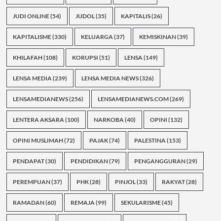
JUDI ONLINE
(54)
JUDOL
(35)
KAPITALIS
(26)
KAPITALISME
(330)
KELUARGA
(37)
KEMISKINAN
(39)
KHILAFAH
(108)
KORUPSI
(51)
LENSA
(149)
LENSA MEDIA
(239)
LENSA MEDIA NEWS
(326)
LENSAMEDIANEWS
(256)
LENSAMEDIANEWS.COM
(269)
LENTERA AKSARA
(100)
NARKOBA
(40)
OPINI
(132)
OPINI MUSLIMAH
(72)
PAJAK
(74)
PALESTINA
(153)
PENDAPAT
(30)
PENDIDIKAN
(79)
PENGANGGURAN
(29)
PEREMPUAN
(37)
PHK
(28)
PINJOL
(33)
RAKYAT
(28)
RAMADAN
(60)
REMAJA
(99)
SEKULARISME
(45)