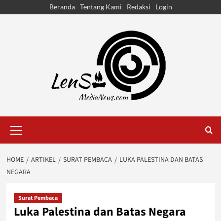
Skip
Beranda
Tentang Kami
Redaksi
Login
to
content
Primary
Menu
HOME
ARTIKEL
SURAT PEMBACA
LUKA PALESTINA DAN BATAS
NEGARA
Surat Pembaca
Luka Palestina dan Batas Negara