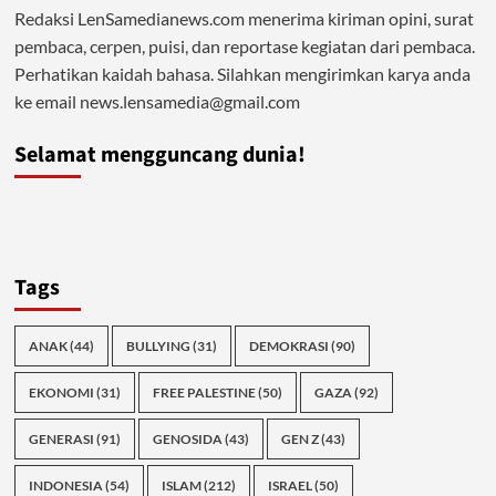
Redaksi LenSamedianews.com menerima kiriman opini, surat
pembaca, cerpen, puisi, dan reportase kegiatan dari pembaca.
Perhatikan kaidah bahasa. Silahkan mengirimkan karya anda
ke email news.lensamedia@gmail.com
Selamat mengguncang dunia!
Tags
ANAK
(44)
BULLYING
(31)
DEMOKRASI
(90)
EKONOMI
(31)
FREE PALESTINE
(50)
GAZA
(92)
GENERASI
(91)
GENOSIDA
(43)
GEN Z
(43)
INDONESIA
(54)
ISLAM
(212)
ISRAEL
(50)