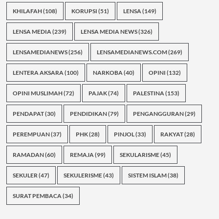
KHILAFAH
(108)
KORUPSI
(51)
LENSA
(149)
LENSA MEDIA
(239)
LENSA MEDIA NEWS
(326)
LENSAMEDIANEWS
(256)
LENSAMEDIANEWS.COM
(269)
LENTERA AKSARA
(100)
NARKOBA
(40)
OPINI
(132)
OPINI MUSLIMAH
(72)
PAJAK
(74)
PALESTINA
(153)
PENDAPAT
(30)
PENDIDIKAN
(79)
PENGANGGURAN
(29)
PEREMPUAN
(37)
PHK
(28)
PINJOL
(33)
RAKYAT
(28)
RAMADAN
(60)
REMAJA
(99)
SEKULARISME
(45)
SEKULER
(47)
SEKULERISME
(43)
SISTEM ISLAM
(38)
SURAT PEMBACA
(34)