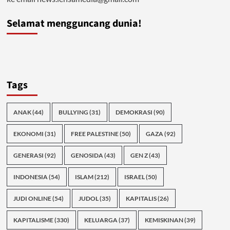
Selamat mengguncang dunia!
Tags
ANAK
(44)
BULLYING
(31)
DEMOKRASI
(90)
EKONOMI
(31)
FREE PALESTINE
(50)
GAZA
(92)
GENERASI
(92)
GENOSIDA
(43)
GEN Z
(43)
INDONESIA
(54)
ISLAM
(212)
ISRAEL
(50)
JUDI ONLINE
(54)
JUDOL
(35)
KAPITALIS
(26)
KAPITALISME
(330)
KELUARGA
(37)
KEMISKINAN
(39)