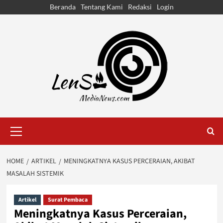
Skip
Beranda
Tentang Kami
Redaksi
Login
to
content
Primary
Menu
HOME
ARTIKEL
MENINGKATNYA KASUS PERCERAIAN, AKIBAT
MASALAH SISTEMIK
Artikel
Surat Pembaca
Meningkatnya Kasus Perceraian,