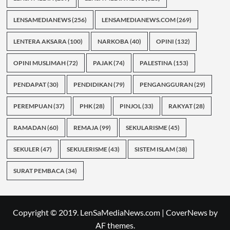
LENSAMEDIANEWS
(256)
LENSAMEDIANEWS.COM
(269)
LENTERA AKSARA
(100)
NARKOBA
(40)
OPINI
(132)
OPINI MUSLIMAH
(72)
PAJAK
(74)
PALESTINA
(153)
PENDAPAT
(30)
PENDIDIKAN
(79)
PENGANGGURAN
(29)
PEREMPUAN
(37)
PHK
(28)
PINJOL
(33)
RAKYAT
(28)
RAMADAN
(60)
REMAJA
(99)
SEKULARISME
(45)
SEKULER
(47)
SEKULERISME
(43)
SISTEM ISLAM
(38)
SURAT PEMBACA
(34)
Copyright © 2019. LenSaMediaNews.com
|
CoverNews
by
AF themes.