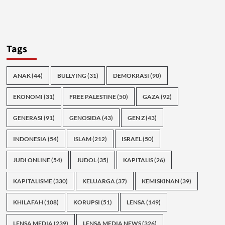
Tags
ANAK
(44)
BULLYING
(31)
DEMOKRASI
(90)
EKONOMI
(31)
FREE PALESTINE
(50)
GAZA
(92)
GENERASI
(91)
GENOSIDA
(43)
GEN Z
(43)
INDONESIA
(54)
ISLAM
(212)
ISRAEL
(50)
JUDI ONLINE
(54)
JUDOL
(35)
KAPITALIS
(26)
KAPITALISME
(330)
KELUARGA
(37)
KEMISKINAN
(39)
KHILAFAH
(108)
KORUPSI
(51)
LENSA
(149)
LENSA MEDIA
(239)
LENSA MEDIA NEWS
(326)