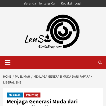
Skip
Beranda
Tentang Kami
Redaksi
Login
to
content
Primary
Menu
HOME
MUSLIMAH
MENJAGA GENERASI MUDA DARI PAPARAN
LIBERALISME
Muslimah
Parenting
Menjaga Generasi Muda dari