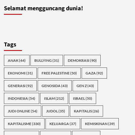
Selamat mengguncang dunia!
Tags
ANAK
(44)
BULLYING
(31)
DEMOKRASI
(90)
EKONOMI
(31)
FREE PALESTINE
(50)
GAZA
(92)
GENERASI
(92)
GENOSIDA
(43)
GEN Z
(43)
INDONESIA
(54)
ISLAM
(212)
ISRAEL
(50)
JUDI ONLINE
(54)
JUDOL
(35)
KAPITALIS
(26)
KAPITALISME
(330)
KELUARGA
(37)
KEMISKINAN
(39)