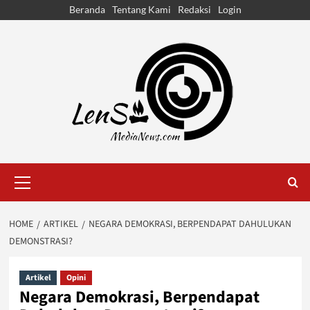
Skip
Beranda
Tentang Kami
Redaksi
Login
to
content
Primary
Menu
HOME
ARTIKEL
NEGARA DEMOKRASI, BERPENDAPAT DAHULUKAN
DEMONSTRASI?
Artikel
Opini
Negara Demokrasi, Berpendapat