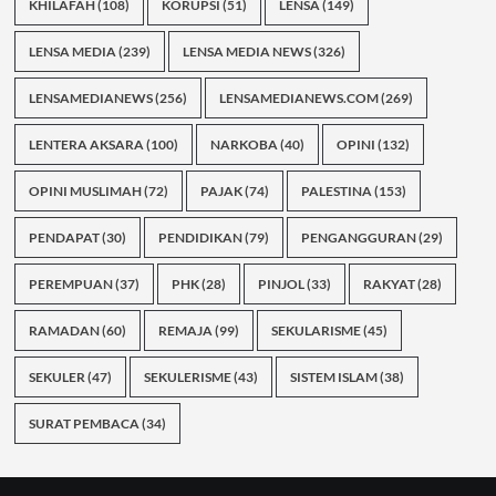
KHILAFAH
(108)
KORUPSI
(51)
LENSA
(149)
LENSA MEDIA
(239)
LENSA MEDIA NEWS
(326)
LENSAMEDIANEWS
(256)
LENSAMEDIANEWS.COM
(269)
LENTERA AKSARA
(100)
NARKOBA
(40)
OPINI
(132)
OPINI MUSLIMAH
(72)
PAJAK
(74)
PALESTINA
(153)
PENDAPAT
(30)
PENDIDIKAN
(79)
PENGANGGURAN
(29)
PEREMPUAN
(37)
PHK
(28)
PINJOL
(33)
RAKYAT
(28)
RAMADAN
(60)
REMAJA
(99)
SEKULARISME
(45)
SEKULER
(47)
SEKULERISME
(43)
SISTEM ISLAM
(38)
SURAT PEMBACA
(34)