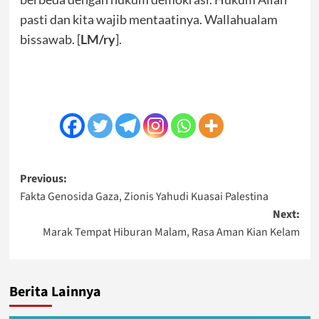
pasti dan kita wajib mentaatinya. Wallahualam
bissawab. [
LM/ry
].
Post
Previous:
Fakta Genosida Gaza, Zionis Yahudi Kuasai Palestina
navigation
Next:
Marak Tempat Hiburan Malam, Rasa Aman Kian Kelam
Berita Lainnya