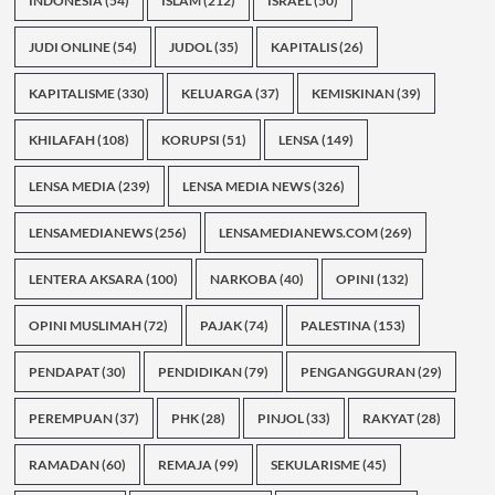
INDONESIA
(54)
ISLAM
(212)
ISRAEL
(50)
JUDI ONLINE
(54)
JUDOL
(35)
KAPITALIS
(26)
KAPITALISME
(330)
KELUARGA
(37)
KEMISKINAN
(39)
KHILAFAH
(108)
KORUPSI
(51)
LENSA
(149)
LENSA MEDIA
(239)
LENSA MEDIA NEWS
(326)
LENSAMEDIANEWS
(256)
LENSAMEDIANEWS.COM
(269)
LENTERA AKSARA
(100)
NARKOBA
(40)
OPINI
(132)
OPINI MUSLIMAH
(72)
PAJAK
(74)
PALESTINA
(153)
PENDAPAT
(30)
PENDIDIKAN
(79)
PENGANGGURAN
(29)
PEREMPUAN
(37)
PHK
(28)
PINJOL
(33)
RAKYAT
(28)
RAMADAN
(60)
REMAJA
(99)
SEKULARISME
(45)