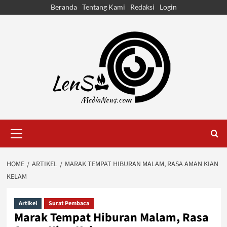
Skip
Beranda
Tentang Kami
Redaksi
Login
to
content
Primary
Menu
HOME
ARTIKEL
MARAK TEMPAT HIBURAN MALAM, RASA AMAN KIAN
KELAM
Artikel
Surat Pembaca
Marak Tempat Hiburan Malam, Rasa