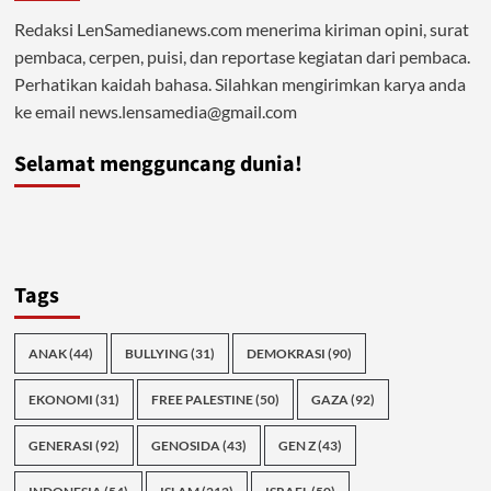
Redaksi LenSamedianews.com menerima kiriman opini, surat
pembaca, cerpen, puisi, dan reportase kegiatan dari pembaca.
Perhatikan kaidah bahasa. Silahkan mengirimkan karya anda
ke email news.lensamedia@gmail.com
Selamat mengguncang dunia!
Tags
ANAK
(44)
BULLYING
(31)
DEMOKRASI
(90)
EKONOMI
(31)
FREE PALESTINE
(50)
GAZA
(92)
GENERASI
(92)
GENOSIDA
(43)
GEN Z
(43)