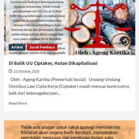
Artikel
Surat Pembaca
Di Balik UU Ciptaker, Hutan Dikapitalisasi
22 October, 2020
Oleh : Ageng Kartika (Pemerhati Sosial) Undang-Undang
Omnibus Law Cipta Kerja (Ciptaker) masih menuai kontroversi,
baik dari ketenagakerjaan...
Read
Read More
more
about
Di
Balik
UU
Ciptaker,