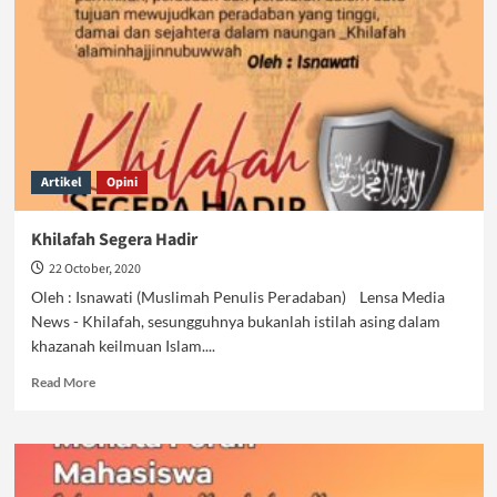
Hutan
Dikapitalisasi
Artikel
Opini
Khilafah Segera Hadir
22 October, 2020
Oleh : Isnawati (Muslimah Penulis Peradaban) Lensa Media
News - Khilafah, sesungguhnya bukanlah istilah asing dalam
khazanah keilmuan Islam....
Read
Read More
more
about
Khilafah
Segera
Hadir