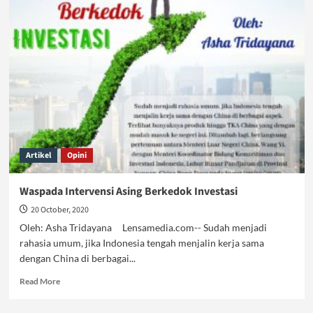
Khilafah,
Apa
Salahnya?
Artikel
Opini
Waspada Intervensi Asing Berkedok Investasi
20 October, 2020
Oleh: Asha Tridayana Lensamedia.com-- Sudah menjadi
rahasia umum, jika Indonesia tengah menjalin kerja sama
dengan China di berbagai...
Read
Read More
more
about