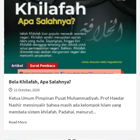
Peran
Mahasiswa
Sebagai
Agen
Perubahan
Bangsa
Artikel
Surat Pembaca
Bela Khilafah, Apa Salahnya?
22 October, 2020
Ketua Umum Pimpinan Pusat Muhammadiyah, Prof Haedar
Nashir mensinyalir bahwa masih ada kelompok Islam yang
membela sistem khilafah. Padahal, menurut...
Read
Read More
more
about
Bela