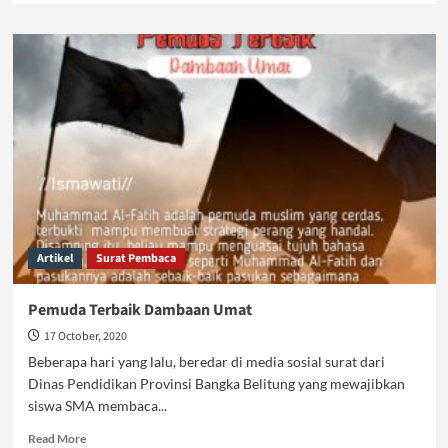
about
Kekayaan
Ibu
Pertiwi
Tereksploitasi
Artikel
Surat Pembaca
Pemuda Terbaik Dambaan Umat
17 October, 2020
Beberapa hari yang lalu, beredar di media sosial surat dari
Dinas Pendidikan Provinsi Bangka Belitung yang mewajibkan
siswa SMA membaca...
Read
Read More