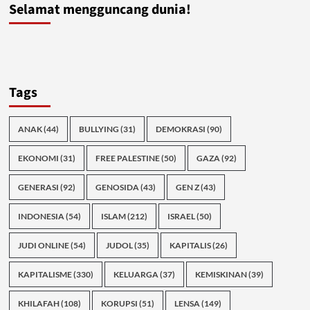
Selamat mengguncang dunia!
Tags
ANAK
(44)
BULLYING
(31)
DEMOKRASI
(90)
EKONOMI
(31)
FREE PALESTINE
(50)
GAZA
(92)
GENERASI
(92)
GENOSIDA
(43)
GEN Z
(43)
INDONESIA
(54)
ISLAM
(212)
ISRAEL
(50)
JUDI ONLINE
(54)
JUDOL
(35)
KAPITALIS
(26)
KAPITALISME
(330)
KELUARGA
(37)
KEMISKINAN
(39)
KHILAFAH
(108)
KORUPSI
(51)
LENSA
(149)