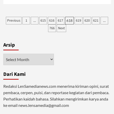
more
about
Pemuda
Terbaik
Posts
Previous
1
615
616
617
619
620
621
…
618
…
Dambaan
pagination
Umat
766
Next
Arsip
Arsip
Dari Kami
Redaksi LenSamedianews.com menerima kiriman opini, surat
pembaca, cerpen, puisi, dan reportase kegiatan dari pembaca.
Perhatikan kaidah bahasa. Silahkan mengirimkan karya anda
ke email news.lensamedia@gmail.com