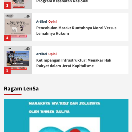
Program Kesehatan Nasional
3
Artikel
Opini
Pencabulan Marak: Runtuhnya Moral Versus
Lemahnya Hukum
4
Artikel
Opini
Ketimpangan Infrastruktur: Menakar Hak
Rakyat dalam Jerat Kapitalisme
5
Ragam LenSa