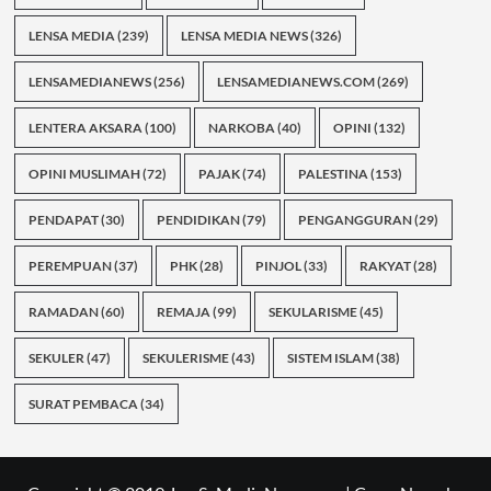
LENSA MEDIA
(239)
LENSA MEDIA NEWS
(326)
LENSAMEDIANEWS
(256)
LENSAMEDIANEWS.COM
(269)
LENTERA AKSARA
(100)
NARKOBA
(40)
OPINI
(132)
OPINI MUSLIMAH
(72)
PAJAK
(74)
PALESTINA
(153)
PENDAPAT
(30)
PENDIDIKAN
(79)
PENGANGGURAN
(29)
PEREMPUAN
(37)
PHK
(28)
PINJOL
(33)
RAKYAT
(28)
RAMADAN
(60)
REMAJA
(99)
SEKULARISME
(45)
SEKULER
(47)
SEKULERISME
(43)
SISTEM ISLAM
(38)
SURAT PEMBACA
(34)