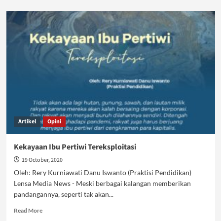
about
Adakah
Batasan
Usia
Nikah
Dalam
Islam?
Artikel
Opini
Kekayaan Ibu Pertiwi Tereksploitasi
19 October, 2020
Oleh: Rery Kurniawati Danu Iswanto (Praktisi Pendidikan)
Lensa Media News - Meski berbagai kalangan memberikan
pandangannya, seperti tak akan...
Read
Read More
more