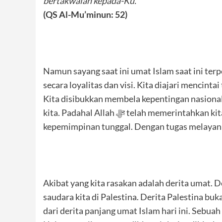
bertakwalah kepada-Ku.”
(QS Al-Mu’minun: 52)
Namun sayang saat ini umat Islam saat ini terp
secara loyalitas dan visi. Kita diajari mencinta
Kita disibukkan membela kepentingan nasional
kita. Padahal Allah ﷻ telah memerintahkan kita untuk bersatu. Dan umat bersatu membutuhkan satu
kepemimpinan tunggal. Dengan tugas melayani
Akibat yang kita rasakan adalah derita umat. D
saudara kita di Palestina. Derita Palestina buk
dari derita panjang umat Islam hari ini. Sebua