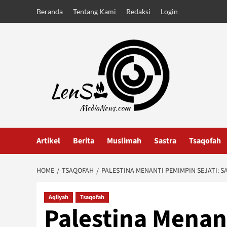
Skip
Beranda
Tentang Kami
Redaksi
Login
to
content
Artikel
Berita
Muslimah
Sastra
Tsaqofah
HOME
TSAQOFAH
PALESTINA MENANTI PEMIMPIN SEJATI: 
Aqliyah
Tsaqofah
Palestina Menan