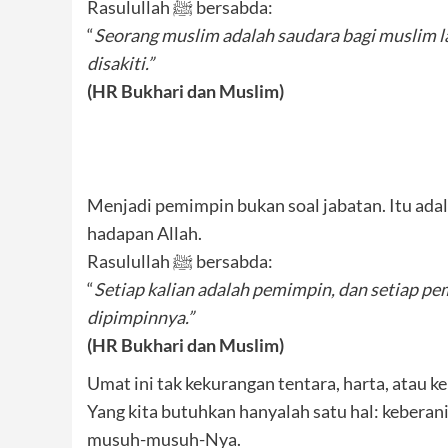
Rasulullah ﷺ bersabda:
“
Seorang muslim adalah saudara bagi muslim l
disakiti.”
(HR Bukhari dan Muslim)
Menjadi pemimpin bukan soal jabatan. Itu ad
hadapan Allah.
Rasulullah ﷺ bersabda:
“
Setiap kalian adalah pemimpin, dan setiap p
dipimpinnya.”
(HR Bukhari dan Muslim)
Umat ini tak kekurangan tentara, harta, atau k
Yang kita butuhkan hanyalah satu hal: kebera
musuh-musuh-Nya.