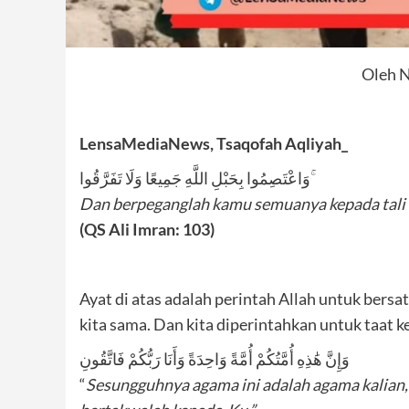
Oleh N
LensaMediaNews, Tsaqofah Aqliyah_
وَاعْتَصِمُوا بِحَبْلِ اللَّهِ جَمِيعًا وَلَا تَفَرَّقُوا ۚ
Dan berpeganglah kamu semuanya kepada tali (
(QS Ali Imran: 103)
Ayat di atas adalah perintah Allah untuk ber
kita sama. Dan kita diperintahkan untuk taat 
وَإِنَّ هَٰذِهِ أُمَّتُكُمْ أُمَّةً وَاحِدَةً وَأَنَا رَبُّكُمْ فَاتَّقُونِ
“
Sesungguhnya agama ini adalah agama kalian,