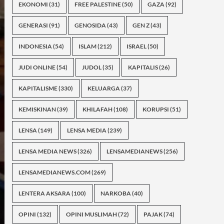
EKONOMI
(31)
FREE PALESTINE
(50)
GAZA
(92)
GENERASI
(91)
GENOSIDA
(43)
GEN Z
(43)
INDONESIA
(54)
ISLAM
(212)
ISRAEL
(50)
JUDI ONLINE
(54)
JUDOL
(35)
KAPITALIS
(26)
KAPITALISME
(330)
KELUARGA
(37)
KEMISKINAN
(39)
KHILAFAH
(108)
KORUPSI
(51)
LENSA
(149)
LENSA MEDIA
(239)
LENSA MEDIA NEWS
(326)
LENSAMEDIANEWS
(256)
LENSAMEDIANEWS.COM
(269)
LENTERA AKSARA
(100)
NARKOBA
(40)
OPINI
(132)
OPINI MUSLIMAH
(72)
PAJAK
(74)