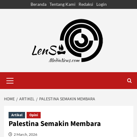
Skip
Beranda
Tentang Kami
Redaksi
Login
to
content
Primary
Menu
HOME
ARTIKEL
PALESTINA SEMAKIN MEMBARA
Artikel
Opini
Palestina Semakin Membara
2 March, 2026