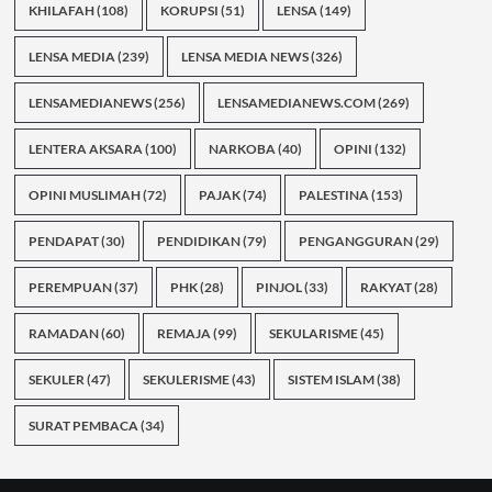
KHILAFAH
(108)
KORUPSI
(51)
LENSA
(149)
LENSA MEDIA
(239)
LENSA MEDIA NEWS
(326)
LENSAMEDIANEWS
(256)
LENSAMEDIANEWS.COM
(269)
LENTERA AKSARA
(100)
NARKOBA
(40)
OPINI
(132)
OPINI MUSLIMAH
(72)
PAJAK
(74)
PALESTINA
(153)
PENDAPAT
(30)
PENDIDIKAN
(79)
PENGANGGURAN
(29)
PEREMPUAN
(37)
PHK
(28)
PINJOL
(33)
RAKYAT
(28)
RAMADAN
(60)
REMAJA
(99)
SEKULARISME
(45)
SEKULER
(47)
SEKULERISME
(43)
SISTEM ISLAM
(38)
SURAT PEMBACA
(34)