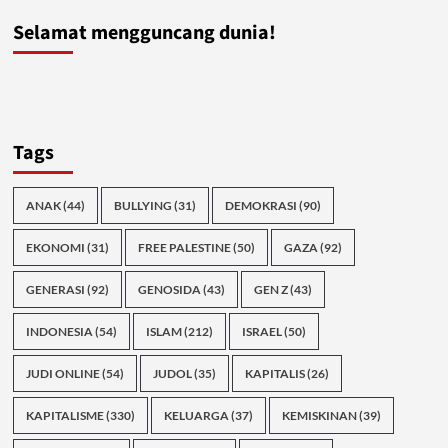
Selamat mengguncang dunia!
Tags
ANAK
(44)
BULLYING
(31)
DEMOKRASI
(90)
EKONOMI
(31)
FREE PALESTINE
(50)
GAZA
(92)
GENERASI
(92)
GENOSIDA
(43)
GEN Z
(43)
INDONESIA
(54)
ISLAM
(212)
ISRAEL
(50)
JUDI ONLINE
(54)
JUDOL
(35)
KAPITALIS
(26)
KAPITALISME
(330)
KELUARGA
(37)
KEMISKINAN
(39)