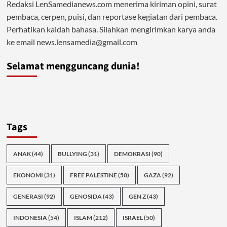
Redaksi LenSamedianews.com menerima kiriman opini, surat
pembaca, cerpen, puisi, dan reportase kegiatan dari pembaca.
Perhatikan kaidah bahasa. Silahkan mengirimkan karya anda
ke email news.lensamedia@gmail.com
Selamat mengguncang dunia!
Tags
ANAK
(44)
BULLYING
(31)
DEMOKRASI
(90)
EKONOMI
(31)
FREE PALESTINE
(50)
GAZA
(92)
GENERASI
(92)
GENOSIDA
(43)
GEN Z
(43)
INDONESIA
(54)
ISLAM
(212)
ISRAEL
(50)