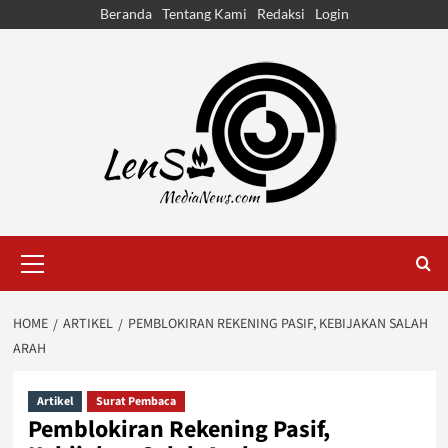
Skip
Beranda
Tentang Kami
Redaksi
Login
to
content
Primary
Menu
HOME
ARTIKEL
PEMBLOKIRAN REKENING PASIF, KEBIJAKAN SALAH
ARAH
Artikel
Surat Pembaca
Pemblokiran Rekening Pasif,