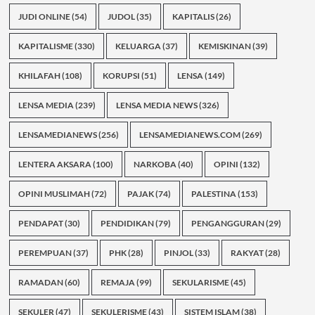
JUDI ONLINE
(54)
JUDOL
(35)
KAPITALIS
(26)
KAPITALISME
(330)
KELUARGA
(37)
KEMISKINAN
(39)
KHILAFAH
(108)
KORUPSI
(51)
LENSA
(149)
LENSA MEDIA
(239)
LENSA MEDIA NEWS
(326)
LENSAMEDIANEWS
(256)
LENSAMEDIANEWS.COM
(269)
LENTERA AKSARA
(100)
NARKOBA
(40)
OPINI
(132)
OPINI MUSLIMAH
(72)
PAJAK
(74)
PALESTINA
(153)
PENDAPAT
(30)
PENDIDIKAN
(79)
PENGANGGURAN
(29)
PEREMPUAN
(37)
PHK
(28)
PINJOL
(33)
RAKYAT
(28)
RAMADAN
(60)
REMAJA
(99)
SEKULARISME
(45)
SEKULER
(47)
SEKULERISME
(43)
SISTEM ISLAM
(38)