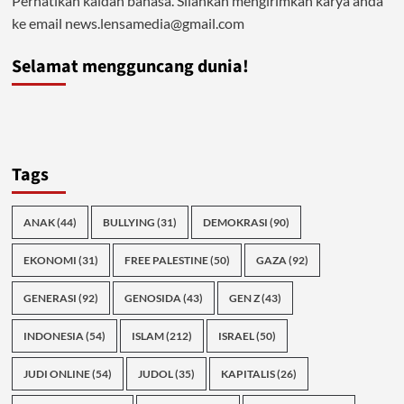
Perhatikan kaidah bahasa. Silahkan mengirimkan karya anda
ke email news.lensamedia@gmail.com
Selamat mengguncang dunia!
Tags
ANAK
(44)
BULLYING
(31)
DEMOKRASI
(90)
EKONOMI
(31)
FREE PALESTINE
(50)
GAZA
(92)
GENERASI
(92)
GENOSIDA
(43)
GEN Z
(43)
INDONESIA
(54)
ISLAM
(212)
ISRAEL
(50)
JUDI ONLINE
(54)
JUDOL
(35)
KAPITALIS
(26)