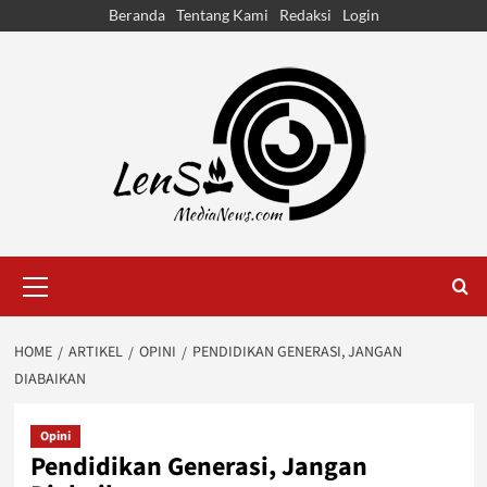
Skip
Beranda
Tentang Kami
Redaksi
Login
to
content
Primary
Menu
HOME
ARTIKEL
OPINI
PENDIDIKAN GENERASI, JANGAN
DIABAIKAN
Opini
Pendidikan Generasi, Jangan