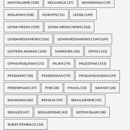
KAPITALISME
(330)
KELUARGA
(37)
KEMISKINAN
(39)
KHILAFAH
(108)
KORUPSI
(51)
LENSA
(149)
LENSA MEDIA
(239)
LENSA MEDIA NEWS
(326)
LENSAMEDIANEWS
(256)
LENSAMEDIANEWS.COM
(269)
LENTERA AKSARA
(100)
NARKOBA
(40)
OPINI
(132)
OPINI MUSLIMAH
(72)
PAJAK
(74)
PALESTINA
(153)
PENDAPAT
(30)
PENDIDIKAN
(79)
PENGANGGURAN
(29)
PEREMPUAN
(37)
PHK
(28)
PINJOL
(33)
RAKYAT
(28)
RAMADAN
(60)
REMAJA
(99)
SEKULARISME
(45)
SEKULER
(47)
SEKULERISME
(43)
SISTEM ISLAM
(38)
SURAT PEMBACA
(34)