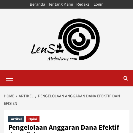
Skip
Beranda
Tentang Kami
Redaksi
Login
to
content
Primary
Menu
HOME
ARTIKEL
PENGELOLAAN ANGGARAN DANA EFEKTIF DAN
EFISIEN
Artikel
Opini
Pengelolaan Anggaran Dana Efektif