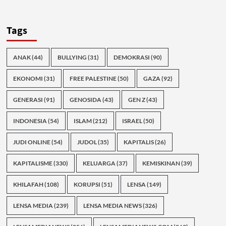
Tags
ANAK
(44)
BULLYING
(31)
DEMOKRASI
(90)
EKONOMI
(31)
FREE PALESTINE
(50)
GAZA
(92)
GENERASI
(91)
GENOSIDA
(43)
GEN Z
(43)
INDONESIA
(54)
ISLAM
(212)
ISRAEL
(50)
JUDI ONLINE
(54)
JUDOL
(35)
KAPITALIS
(26)
KAPITALISME
(330)
KELUARGA
(37)
KEMISKINAN
(39)
KHILAFAH
(108)
KORUPSI
(51)
LENSA
(149)
LENSA MEDIA
(239)
LENSA MEDIA NEWS
(326)