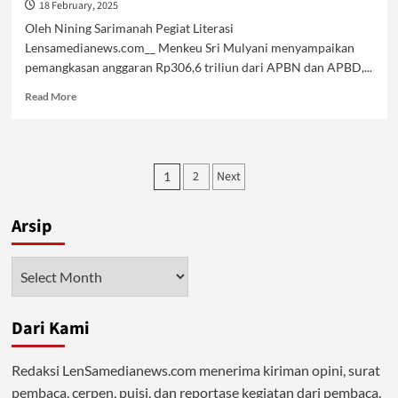
18 February, 2025
Oleh Nining Sarimanah Pegiat Literasi
Lensamedianews.com__ Menkeu Sri Mulyani menyampaikan
pemangkasan anggaran Rp306,6 triliun dari APBN dan APBD,...
Read
Read More
more
about
Efisiensi
Anggaran,
Posts
2
Next
1
Sudah
pagination
Tepat?
Arsip
Arsip
Dari Kami
Redaksi LenSamedianews.com menerima kiriman opini, surat
pembaca, cerpen, puisi, dan reportase kegiatan dari pembaca.