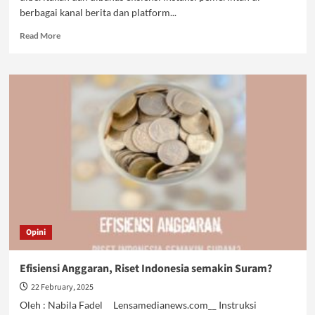
berbagai kanal berita dan platform...
Read
Read More
more
about
Efisiensi
Anggaran
dan
Masa
Depan
Bangsa
yang
Dikorbankan
Opini
Efisiensi Anggaran, Riset Indonesia semakin Suram?
22 February, 2025
Oleh : Nabila Fadel Lensamedianews.com__ Instruksi