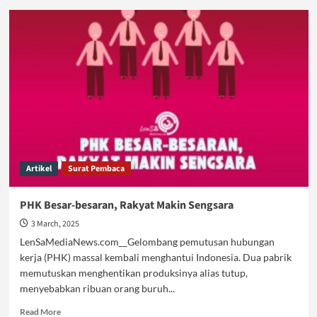
Dampak
Efisiensi
Anggaran,
Kepentingan
Rakyat
Dikorbankan
Artikel
Surat Pembaca
PHK Besar-besaran, Rakyat Makin Sengsara
3 March, 2025
LenSaMediaNews.com__Gelombang pemutusan hubungan
kerja (PHK) massal kembali menghantui Indonesia. Dua pabrik
memutuskan menghentikan produksinya alias tutup,
menyebabkan ribuan orang buruh...
Read
Read More