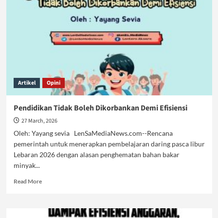
PPPK
Terancam
Dipecat
Artikel
Opini
Pendidikan Tidak Boleh Dikorbankan Demi Efisiensi
27 March, 2026
Oleh: Yayang sevia LenSaMediaNews.com--Rencana
pemerintah untuk menerapkan pembelajaran daring pasca libur
Lebaran 2026 dengan alasan penghematan bahan bakar
minyak...
Read
Read More
more
about
Pendidikan
Tidak