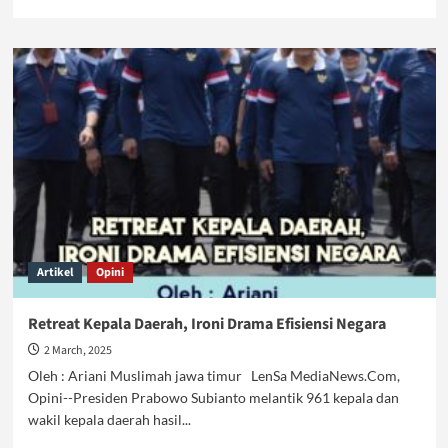
more
about
PHK
Besar-
besaran,
Rakyat
Makin
Sengsara
Artikel
Opini
Retreat Kepala Daerah, Ironi Drama Efisiensi Negara
2 March, 2025
Oleh : Ariani Muslimah jawa timur LenSa MediaNews.Com,
Opini--Presiden Prabowo Subianto melantik 961 kepala dan
wakil kepala daerah hasil...