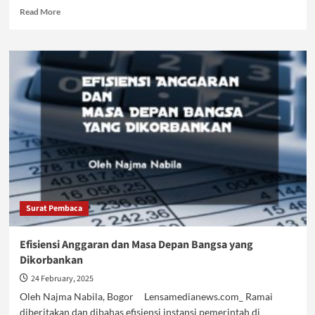
Read
Read More
more
about
Akibat
Efisiensi
Anggaran,
Rakyat
jadi
Korban
Surat Pembaca
Efisiensi Anggaran dan Masa Depan Bangsa yang
Dikorbankan
24 February, 2025
Oleh Najma Nabila, Bogor Lensamedianews.com_ Ramai
diberitakan dan dibahas efisiensi instansi pemerintah di