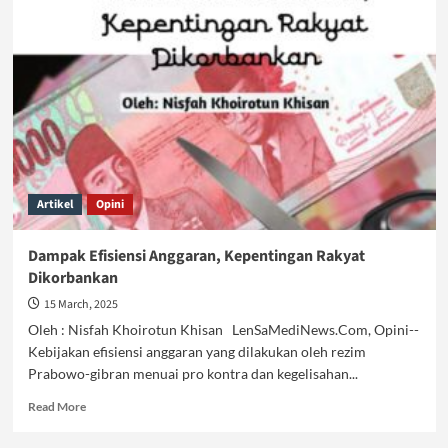
Boleh
Dikorbankan
Demi
Efisiensi
Artikel
Opini
Dampak Efisiensi Anggaran, Kepentingan Rakyat
Dikorbankan
15 March, 2025
Oleh : Nisfah Khoirotun Khisan LenSaMediNews.Com, Opini--
Kebijakan efisiensi anggaran yang dilakukan oleh rezim
Prabowo-gibran menuai pro kontra dan kegelisahan...
Read
Read More
more
about