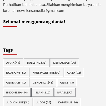
Perhatikan kaidah bahasa. Silahkan mengirimkan karya anda
ke email news.lensamedia@gmail.com
Selamat mengguncang dunia!
Tags
ANAK
(44)
BULLYING
(31)
DEMOKRASI
(90)
EKONOMI
(31)
FREE PALESTINE
(50)
GAZA
(92)
GENERASI
(91)
GENOSIDA
(43)
GEN Z
(43)
INDONESIA
(54)
ISLAM
(212)
ISRAEL
(50)
JUDI ONLINE
(54)
JUDOL
(35)
KAPITALIS
(26)