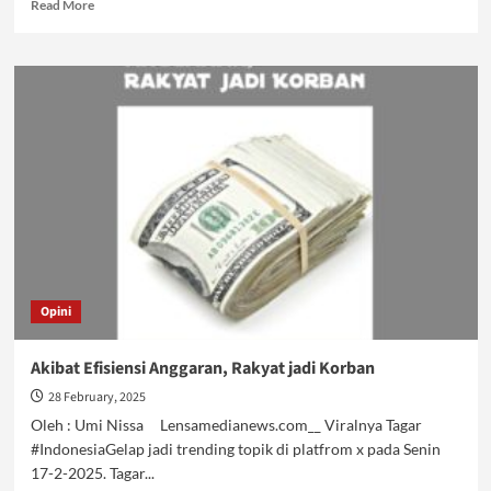
Read
Read More
more
about
Retreat
Kepala
Daerah,
Ironi
Drama
Efisiensi
Negara
Opini
Akibat Efisiensi Anggaran, Rakyat jadi Korban
28 February, 2025
Oleh : Umi Nissa Lensamedianews.com__ Viralnya Tagar
#IndonesiaGelap jadi trending topik di platfrom x pada Senin
17-2-2025. Tagar...