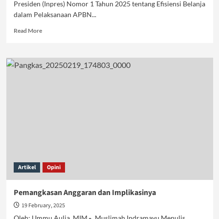
Presiden (Inpres) Nomor 1 Tahun 2025 tentang Efisiensi Belanja
dalam Pelaksanaan APBN...
Read
Read More
more
about
Efisiensi
Anggaran,
Riset
Indonesia
semakin
Suram?
Artikel
Opini
Pemangkasan Anggaran dan Implikasinya
19 February, 2025
Oleh: Ummu Aulia MIMم_Muslimah Indramayu Menulis