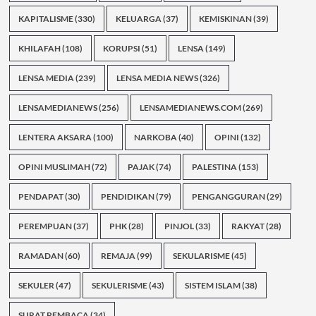
KAPITALISME
(330)
KELUARGA
(37)
KEMISKINAN
(39)
KHILAFAH
(108)
KORUPSI
(51)
LENSA
(149)
LENSA MEDIA
(239)
LENSA MEDIA NEWS
(326)
LENSAMEDIANEWS
(256)
LENSAMEDIANEWS.COM
(269)
LENTERA AKSARA
(100)
NARKOBA
(40)
OPINI
(132)
OPINI MUSLIMAH
(72)
PAJAK
(74)
PALESTINA
(153)
PENDAPAT
(30)
PENDIDIKAN
(79)
PENGANGGURAN
(29)
PEREMPUAN
(37)
PHK
(28)
PINJOL
(33)
RAKYAT
(28)
RAMADAN
(60)
REMAJA
(99)
SEKULARISME
(45)
SEKULER
(47)
SEKULERISME
(43)
SISTEM ISLAM
(38)
SURAT PEMBACA
(34)