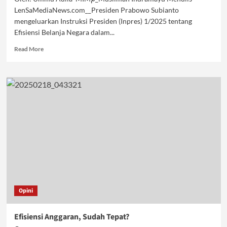
LenSaMediaNews.com__Presiden Prabowo Subianto
mengeluarkan Instruksi Presiden (Inpres) 1/2025 tentang
Efisiensi Belanja Negara dalam...
Read
Read More
more
about
Pemangkasan
Anggaran
dan
Implikasinya
Opini
Efisiensi Anggaran, Sudah Tepat?