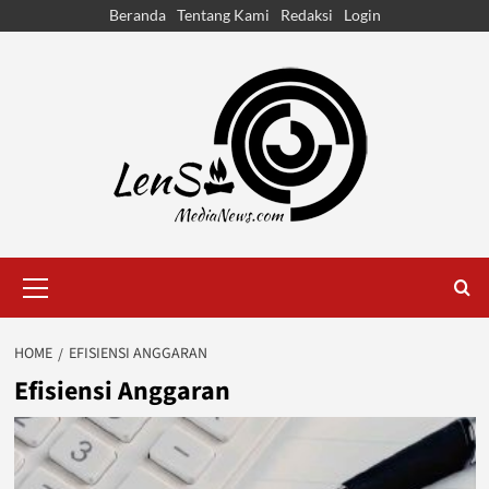
Skip
Beranda
Tentang Kami
Redaksi
Login
to
content
Primary
Menu
HOME
EFISIENSI ANGGARAN
Efisiensi Anggaran