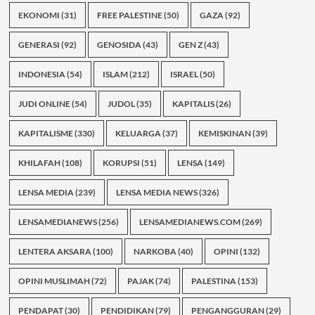
EKONOMI
(31)
FREE PALESTINE
(50)
GAZA
(92)
GENERASI
(92)
GENOSIDA
(43)
GEN Z
(43)
INDONESIA
(54)
ISLAM
(212)
ISRAEL
(50)
JUDI ONLINE
(54)
JUDOL
(35)
KAPITALIS
(26)
KAPITALISME
(330)
KELUARGA
(37)
KEMISKINAN
(39)
KHILAFAH
(108)
KORUPSI
(51)
LENSA
(149)
LENSA MEDIA
(239)
LENSA MEDIA NEWS
(326)
LENSAMEDIANEWS
(256)
LENSAMEDIANEWS.COM
(269)
LENTERA AKSARA
(100)
NARKOBA
(40)
OPINI
(132)
OPINI MUSLIMAH
(72)
PAJAK
(74)
PALESTINA
(153)
PENDAPAT
(30)
PENDIDIKAN
(79)
PENGANGGURAN
(29)