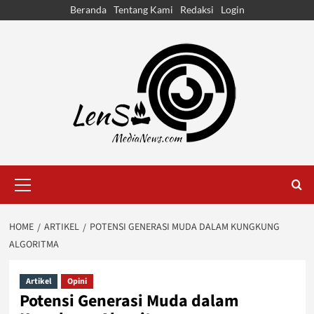
Skip
Beranda
Tentang Kami
Redaksi
Login
to
content
Primary
Menu
HOME
ARTIKEL
POTENSI GENERASI MUDA DALAM KUNGKUNG
ALGORITMA
Artikel
Opini
Potensi Generasi Muda dalam