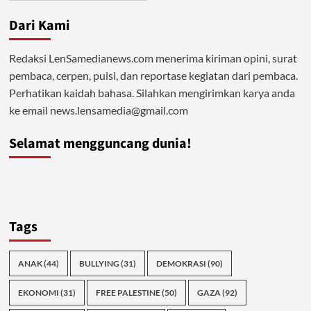
Dari Kami
Redaksi LenSamedianews.com menerima kiriman opini, surat
pembaca, cerpen, puisi, dan reportase kegiatan dari pembaca.
Perhatikan kaidah bahasa. Silahkan mengirimkan karya anda
ke email news.lensamedia@gmail.com
Selamat mengguncang dunia!
Tags
ANAK
(44)
BULLYING
(31)
DEMOKRASI
(90)
EKONOMI
(31)
FREE PALESTINE
(50)
GAZA
(92)