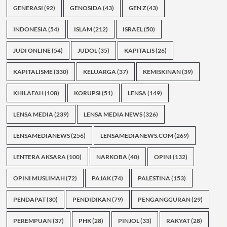
GENERASI
(92)
GENOSIDA
(43)
GEN Z
(43)
INDONESIA
(54)
ISLAM
(212)
ISRAEL
(50)
JUDI ONLINE
(54)
JUDOL
(35)
KAPITALIS
(26)
KAPITALISME
(330)
KELUARGA
(37)
KEMISKINAN
(39)
KHILAFAH
(108)
KORUPSI
(51)
LENSA
(149)
LENSA MEDIA
(239)
LENSA MEDIA NEWS
(326)
LENSAMEDIANEWS
(256)
LENSAMEDIANEWS.COM
(269)
LENTERA AKSARA
(100)
NARKOBA
(40)
OPINI
(132)
OPINI MUSLIMAH
(72)
PAJAK
(74)
PALESTINA
(153)
PENDAPAT
(30)
PENDIDIKAN
(79)
PENGANGGURAN
(29)
PEREMPUAN
(37)
PHK
(28)
PINJOL
(33)
RAKYAT
(28)