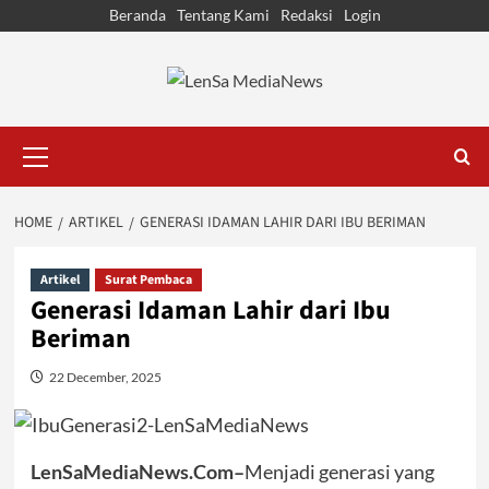
Skip
Beranda
Tentang Kami
Redaksi
Login
to
content
Primary
Menu
HOME
ARTIKEL
GENERASI IDAMAN LAHIR DARI IBU BERIMAN
Artikel
Surat Pembaca
Generasi Idaman Lahir dari Ibu
Beriman
22 December, 2025
LenSaMediaNews.Com–
Menjadi generasi yang