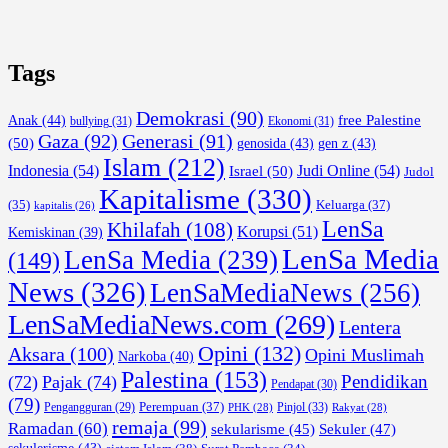
Tags
Demokrasi
(90)
free Palestine
Anak
(44)
bullying
(31)
Ekonomi
(31)
Gaza
(92)
Generasi
(91)
(50)
genosida
(43)
gen z
(43)
Islam
(212)
Indonesia
(54)
Israel
(50)
Judi Online
(54)
Judol
Kapitalisme
(330)
Keluarga
(37)
(35)
kapitalis
(26)
LenSa
Khilafah
(108)
Korupsi
(51)
Kemiskinan
(39)
LenSa Media
LenSa Media
(239)
(149)
News
(326)
LenSaMediaNews
(256)
LenSaMediaNews.com
(269)
Lentera
Opini
(132)
Aksara
(100)
Opini Muslimah
Narkoba
(40)
Palestina
(153)
Pendidikan
(72)
Pajak
(74)
Pendapat
(30)
(79)
Perempuan
(37)
Pinjol
(33)
Pengangguran
(29)
PHK
(28)
Rakyat
(28)
remaja
(99)
Ramadan
(60)
sekularisme
(45)
Sekuler
(47)
sekulerisme
(43)