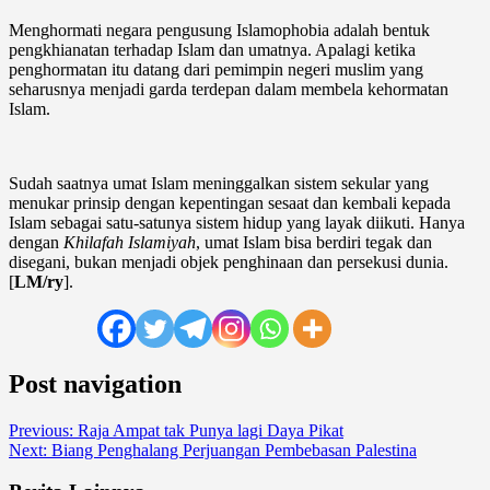
Menghormati negara pengusung Islamophobia adalah bentuk
pengkhianatan terhadap Islam dan umatnya. Apalagi ketika
penghormatan itu datang dari pemimpin negeri muslim yang
seharusnya menjadi garda terdepan dalam membela kehormatan
Islam.
Sudah saatnya umat Islam meninggalkan sistem sekular yang
menukar prinsip dengan kepentingan sesaat dan kembali kepada
Islam sebagai satu-satunya sistem hidup yang layak diikuti. Hanya
dengan
Khilafah Islamiyah
, umat Islam bisa berdiri tegak dan
disegani, bukan menjadi objek penghinaan dan persekusi dunia.
[
LM/ry
].
Post navigation
Previous:
Raja Ampat tak Punya lagi Daya Pikat
Next:
Biang Penghalang Perjuangan Pembebasan Palestina