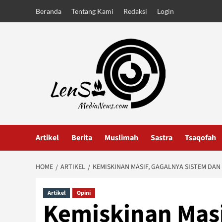
Skip
Beranda
Tentang Kami
Redaksi
Login
to
content
Artikel
Berita
Muslimah
Sastra
Tsaqofah
HOME
ARTIKEL
KEMISKINAN MASIF, GAGALNYA SISTEM DAN
Artikel
Opini
Kemiskinan Masi