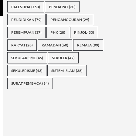
PALESTINA
(153)
PENDAPAT
(30)
PENDIDIKAN
(79)
PENGANGGURAN
(29)
PEREMPUAN
(37)
PHK
(28)
PINJOL
(33)
RAKYAT
(28)
RAMADAN
(60)
REMAJA
(99)
SEKULARISME
(45)
SEKULER
(47)
SEKULERISME
(43)
SISTEM ISLAM
(38)
SURAT PEMBACA
(34)