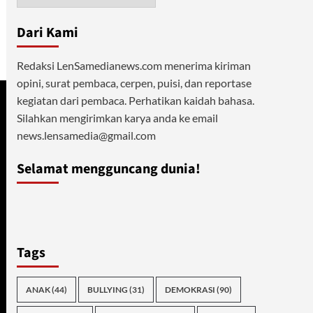
Dari Kami
Redaksi LenSamedianews.com menerima kiriman
opini, surat pembaca, cerpen, puisi, dan reportase
kegiatan dari pembaca. Perhatikan kaidah bahasa.
Silahkan mengirimkan karya anda ke email
news.lensamedia@gmail.com
Selamat mengguncang dunia!
Tags
ANAK
(44)
BULLYING
(31)
DEMOKRASI
(90)