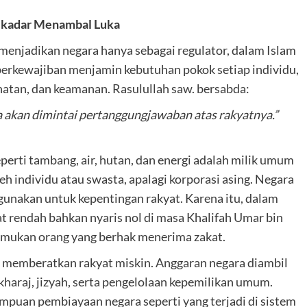
ekadar Menambal Luka
enjadikan negara hanya sebagai regulator, dalam Islam
 berkewajiban menjamin kebutuhan pokok setiap individu,
hatan, dan keamanan. Rasulullah saw. bersabda:
a akan dimintai pertanggungjawaban atas rakyatnya.”
perti tambang, air, hutan, dan energi adalah milik umum
eh individu atau swasta, apalagi korporasi asing. Negara
gunakan untuk kepentingan rakyat. Karena itu, dalam
at rendah bahkan nyaris nol di masa Khalifah Umar bin
nemukan orang yang berhak menerima zakat.
k memberatkan rakyat miskin. Anggaran negara diambil
, kharaj, jizyah, serta pengelolaan kepemilikan umum.
umpuan pembiayaan negara seperti yang terjadi di sistem