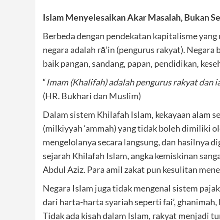
Islam Menyelesaikan Akar Masalah, Bukan S
Berbeda dengan pendekatan kapitalisme yang m
negara adalah rā’in (pengurus rakyat). Negara
baik pangan, sandang, papan, pendidikan, kese
“
Imam (Khalifah) adalah pengurus rakyat dan i
(HR. Bukhari dan Muslim)
Dalam sistem Khilafah Islam, kekayaan alam se
(milkiyyah ‘ammah) yang tidak boleh dimiliki ol
mengelolanya secara langsung, dan hasilnya di
sejarah Khilafah Islam, angka kemiskinan sang
Abdul Aziz. Para amil zakat pun kesulitan me
Negara Islam juga tidak mengenal sistem paja
dari harta-harta syariah seperti fai’, ghanimah
Tidak ada kisah dalam Islam, rakyat menjadi t