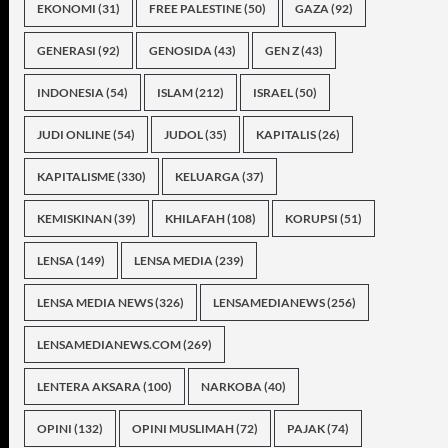
EKONOMI
(31)
FREE PALESTINE
(50)
GAZA
(92)
GENERASI
(92)
GENOSIDA
(43)
GEN Z
(43)
INDONESIA
(54)
ISLAM
(212)
ISRAEL
(50)
JUDI ONLINE
(54)
JUDOL
(35)
KAPITALIS
(26)
KAPITALISME
(330)
KELUARGA
(37)
KEMISKINAN
(39)
KHILAFAH
(108)
KORUPSI
(51)
LENSA
(149)
LENSA MEDIA
(239)
LENSA MEDIA NEWS
(326)
LENSAMEDIANEWS
(256)
LENSAMEDIANEWS.COM
(269)
LENTERA AKSARA
(100)
NARKOBA
(40)
OPINI
(132)
OPINI MUSLIMAH
(72)
PAJAK
(74)