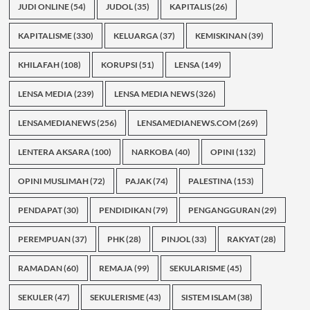
JUDI ONLINE
(54)
JUDOL
(35)
KAPITALIS
(26)
KAPITALISME
(330)
KELUARGA
(37)
KEMISKINAN
(39)
KHILAFAH
(108)
KORUPSI
(51)
LENSA
(149)
LENSA MEDIA
(239)
LENSA MEDIA NEWS
(326)
LENSAMEDIANEWS
(256)
LENSAMEDIANEWS.COM
(269)
LENTERA AKSARA
(100)
NARKOBA
(40)
OPINI
(132)
OPINI MUSLIMAH
(72)
PAJAK
(74)
PALESTINA
(153)
PENDAPAT
(30)
PENDIDIKAN
(79)
PENGANGGURAN
(29)
PEREMPUAN
(37)
PHK
(28)
PINJOL
(33)
RAKYAT
(28)
RAMADAN
(60)
REMAJA
(99)
SEKULARISME
(45)
SEKULER
(47)
SEKULERISME
(43)
SISTEM ISLAM
(38)