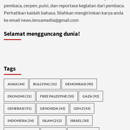
pembaca, cerpen, puisi, dan reportase kegiatan dari pembaca.
Perhatikan kaidah bahasa. Silahkan mengirimkan karya anda
ke email news.lensamedia@gmail.com
Selamat mengguncang dunia!
Tags
ANAK
(44)
BULLYING
(31)
DEMOKRASI
(90)
EKONOMI
(31)
FREE PALESTINE
(50)
GAZA
(92)
GENERASI
(91)
GENOSIDA
(43)
GEN Z
(43)
INDONESIA
(54)
ISLAM
(212)
ISRAEL
(50)