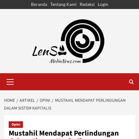
Skip
Beranda
Tentang Kami
Redaksi
Login
to
content
Primary
Menu
HOME
ARTIKEL
OPINI
MUSTAHIL MENDAPAT PERLINDUNGAN
DALAM SISTEM KAPITALIS
Opini
Mustahil Mendapat Perlindungan