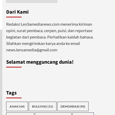
Dari Kami
Redaksi LenSamedianews.com menerima kiriman
opini, surat pembaca, cerpen, puisi, dan reportase
kegiatan dari pembaca. Perhatikan kaidah bahasa.
Silahkan mengirimkan karya anda ke email
news.lensamedia@gmail.com
Selamat mengguncang dunia!
Tags
ANAK
(44)
BULLYING
(31)
DEMOKRASI
(90)