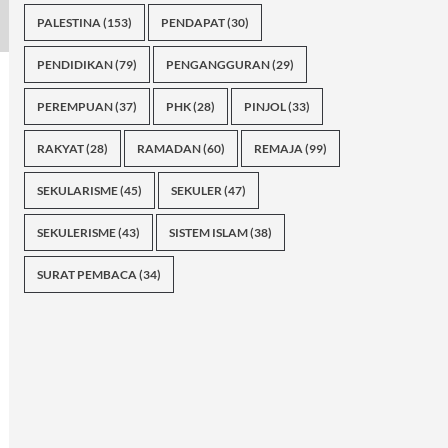
PALESTINA
(153)
PENDAPAT
(30)
PENDIDIKAN
(79)
PENGANGGURAN
(29)
PEREMPUAN
(37)
PHK
(28)
PINJOL
(33)
RAKYAT
(28)
RAMADAN
(60)
REMAJA
(99)
SEKULARISME
(45)
SEKULER
(47)
SEKULERISME
(43)
SISTEM ISLAM
(38)
SURAT PEMBACA
(34)