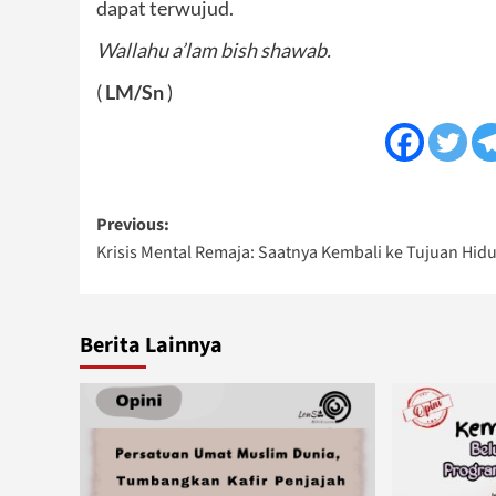
dapat terwujud.
Wallahu a’lam bish shawab.
(
LM/Sn
)
Post
Previous:
Krisis Mental Remaja: Saatnya Kembali ke Tujuan Hid
navigation
Berita Lainnya