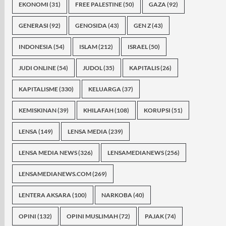
EKONOMI
(31)
FREE PALESTINE
(50)
GAZA
(92)
GENERASI
(92)
GENOSIDA
(43)
GEN Z
(43)
INDONESIA
(54)
ISLAM
(212)
ISRAEL
(50)
JUDI ONLINE
(54)
JUDOL
(35)
KAPITALIS
(26)
KAPITALISME
(330)
KELUARGA
(37)
KEMISKINAN
(39)
KHILAFAH
(108)
KORUPSI
(51)
LENSA
(149)
LENSA MEDIA
(239)
LENSA MEDIA NEWS
(326)
LENSAMEDIANEWS
(256)
LENSAMEDIANEWS.COM
(269)
LENTERA AKSARA
(100)
NARKOBA
(40)
OPINI
(132)
OPINI MUSLIMAH
(72)
PAJAK
(74)