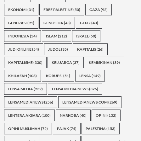
EKONOMI
(31)
FREE PALESTINE
(50)
GAZA
(92)
GENERASI
(91)
GENOSIDA
(43)
GEN Z
(43)
INDONESIA
(54)
ISLAM
(212)
ISRAEL
(50)
JUDI ONLINE
(54)
JUDOL
(35)
KAPITALIS
(26)
KAPITALISME
(330)
KELUARGA
(37)
KEMISKINAN
(39)
KHILAFAH
(108)
KORUPSI
(51)
LENSA
(149)
LENSA MEDIA
(239)
LENSA MEDIA NEWS
(326)
LENSAMEDIANEWS
(256)
LENSAMEDIANEWS.COM
(269)
LENTERA AKSARA
(100)
NARKOBA
(40)
OPINI
(132)
OPINI MUSLIMAH
(72)
PAJAK
(74)
PALESTINA
(153)