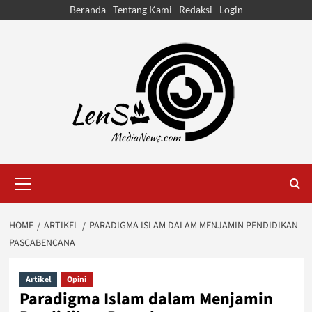
Skip
Beranda
Tentang Kami
Redaksi
Login
to
content
Primary
Menu
HOME
ARTIKEL
PARADIGMA ISLAM DALAM MENJAMIN PENDIDIKAN
PASCABENCANA
Artikel
Opini
Paradigma Islam dalam Menjamin