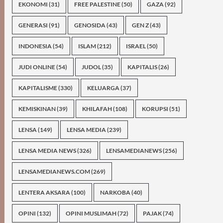
EKONOMI
(31)
FREE PALESTINE
(50)
GAZA
(92)
GENERASI
(91)
GENOSIDA
(43)
GEN Z
(43)
INDONESIA
(54)
ISLAM
(212)
ISRAEL
(50)
JUDI ONLINE
(54)
JUDOL
(35)
KAPITALIS
(26)
KAPITALISME
(330)
KELUARGA
(37)
KEMISKINAN
(39)
KHILAFAH
(108)
KORUPSI
(51)
LENSA
(149)
LENSA MEDIA
(239)
LENSA MEDIA NEWS
(326)
LENSAMEDIANEWS
(256)
LENSAMEDIANEWS.COM
(269)
LENTERA AKSARA
(100)
NARKOBA
(40)
OPINI
(132)
OPINI MUSLIMAH
(72)
PAJAK
(74)