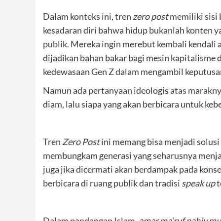
Dalam konteks ini, tren
zero post
memiliki sisi 
kesadaran diri bahwa hidup bukanlah konten yan
publik. Mereka ingin merebut kembali kendali a
dijadikan bahan bakar bagi mesin kapitalisme dat
kedewasaan Gen Z dalam mengambil keputusa
Namun ada pertanyaan ideologis atas maraknya 
diam, lalu siapa yang akan berbicara untuk ke
Tren
Zero Post
ini memang bisa menjadi solusi
membungkam generasi yang seharusnya menjadi 
juga jika dicermati akan berdampak pada konse
berbicara di ruang publik dan tradisi
speak
up
t
Dalam pandangan Islam,
amar ma’ruf nahiy m