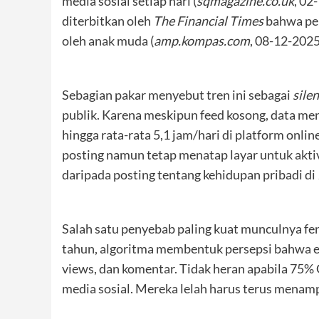
media sosial setiap hari (
sqmagazine.co.uk
, 02
diterbitkan oleh
The Financial Times
bahwa pen
oleh anak muda (
amp.kompas.com
, 08-12-2025
Sebagian pakar menyebut tren ini sebagai
sile
publik. Karena meskipun feed kosong, data m
hingga rata-rata 5,1 jam/hari di platform online 
posting namun tetap menatap layar untuk akti
daripada posting tentang kehidupan pribadi di
Salah satu penyebab paling kuat munculnya fe
tahun, algoritma membentuk persepsi bahwa eks
views, dan komentar. Tidak heran apabila 75
media sosial. Mereka lelah harus terus menampil