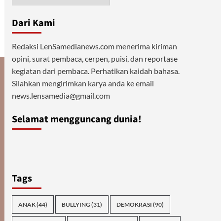
Dari Kami
Redaksi LenSamedianews.com menerima kiriman
opini, surat pembaca, cerpen, puisi, dan reportase
kegiatan dari pembaca. Perhatikan kaidah bahasa.
Silahkan mengirimkan karya anda ke email
news.lensamedia@gmail.com
Selamat mengguncang dunia!
Tags
ANAK
(44)
BULLYING
(31)
DEMOKRASI
(90)