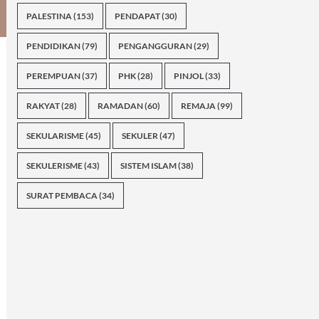
PALESTINA
(153)
PENDAPAT
(30)
PENDIDIKAN
(79)
PENGANGGURAN
(29)
PEREMPUAN
(37)
PHK
(28)
PINJOL
(33)
RAKYAT
(28)
RAMADAN
(60)
REMAJA
(99)
SEKULARISME
(45)
SEKULER
(47)
SEKULERISME
(43)
SISTEM ISLAM
(38)
SURAT PEMBACA
(34)