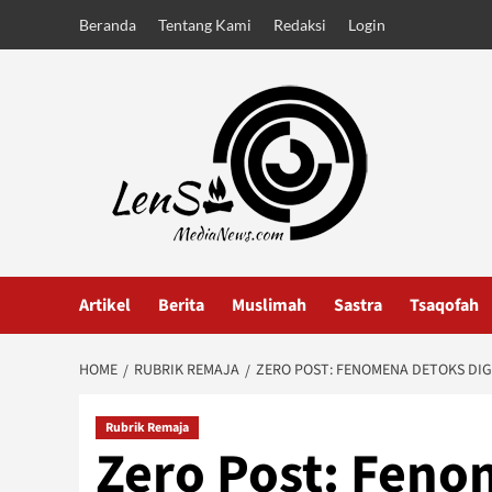
Skip
Beranda
Tentang Kami
Redaksi
Login
to
content
Artikel
Berita
Muslimah
Sastra
Tsaqofah
HOME
RUBRIK REMAJA
ZERO POST: FENOMENA DETOKS DI
Rubrik Remaja
Zero Post: Feno