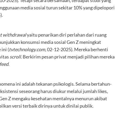
-10-2025). Tetapi secara bersamaan, terdapat studi yang
ggunaan media sosial turun sekitar 10% yang dipelopori
).
nt withdrawal
yaitu penarikan diri perlahan dari ruang
enunjukkan konsumsi media sosial Gen Z meningkat
ini (
tvtechnology.com
, 02-12-2025). Mereka berhenti
vitas
scroll
. Berkirim pesan privat menjadi pilihan mereka
feed
.
nomena ini adalah tekanan psikologis. Selama bertahun-
istensi seseorang harus diukur melalui jumlah likes,
% Gen Z mengaku kesehatan mentalnya menurun akibat
kan versi terbaik dirinya untuk dinilai publik.