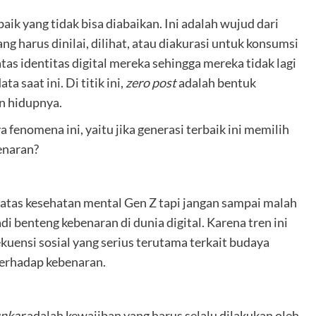
baik yang tidak bisa diabaikan. Ini adalah wujud dari
g harus dinilai, dilihat, atau diakurasi untuk konsumsi
tas identitas digital mereka sehingga mereka tidak lagi
a saat ini. Di titik ini,
zero post
adalah bentuk
n hidupnya.
fenomena ini, yaitu jika generasi terbaik ini memilih
benaran?
 atas kesehatan mental Gen Z tapi jangan sampai malah
benteng kebenaran di dunia digital. Karena tren ini
kuensi sosial yang serius terutama terkait budaya
erhadap kebenaran.
unkar
adalah kewajiban yang harus selalu dilakukan oleh