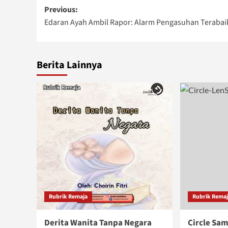
Post
Previous:
Edaran Ayah Ambil Rapor: Alarm Pengasuhan Terabai
navigation
Berita Lainnya
Rubrik Remaja
Rubrik Rema
Derita Wanita Tanpa Negara
Circle Sa