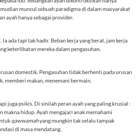
kepada ibu. Sedangkan ayah dikontruksikan hanya
h kemudian muncul sebuah paradigma di dalam masyarakat
an ayah hanya sebagai provider.
Ia ada tapi tak hadir. Beban kerja yang berat, jam kerja
ang keterlibatan mereka dalam pengasuhan.
r urusan domestik. Pengasuhan tidak berhenti pada urusan
ak, memberi makan, menemani bermain.
pi juga psikis. Di sinilah peran ayah yang paling krusial :
n makna hidup. Ayah mengajari anak memahami
entuk
qawwamah
yang mungkin tak selalu tampak
pondasi di masa mendatang.