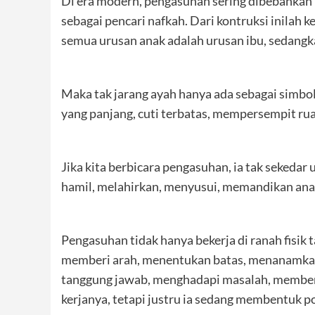
Di era modern, pengasuhan sering dibebankan 
sebagai pencari nafkah. Dari kontruksi inila
semua urusan anak adalah urusan ibu, sedangk
Maka tak jarang ayah hanya ada sebagai simbol. 
yang panjang, cuti terbatas, mempersempit ru
Jika kita berbicara pengasuhan, ia tak sekeda
hamil, melahirkan, menyusui, memandikan an
Pengasuhan tidak hanya bekerja di ranah fisik ta
memberi arah, menentukan batas, menanamka
tanggung jawab, menghadapi masalah, memb
kerjanya, tetapi justru ia sedang membentuk 