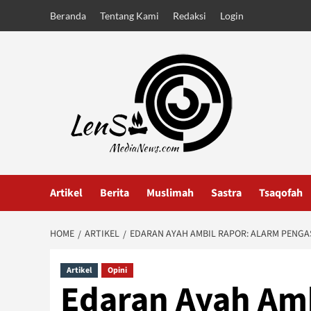
Skip
Beranda
Tentang Kami
Redaksi
Login
to
content
Artikel
Berita
Muslimah
Sastra
Tsaqofah
HOME
ARTIKEL
EDARAN AYAH AMBIL RAPOR: ALARM PENG
Artikel
Opini
Edaran Ayah Amb