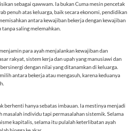
isikan sebagai qawwam. Ia bukan Cuma mesin pencetak
wab penuh atas keluarga, baik secara ekonomi, pendidikan
 memisahkan antara kewajiban bekerja dengan kewajiban
n tanpa saling melemahkan.
n menjamin para ayah menjalankan kewajiban dan
ar rakyat, sistem kerja dan upah yang manusiawi dan
ersinergi dengan nilai yang ditanamkan di keluarga.
milih antara bekerja atau mengasuh, karena keduanya
h.
ak berhenti hanya sebatas imbauan. Ia mestinya menjadi
h masalah individu tapi permasalahan sistemik. Selama
me kapitalis, selama itu pulalah keterlibatan ayah
lah hingga ke akar.