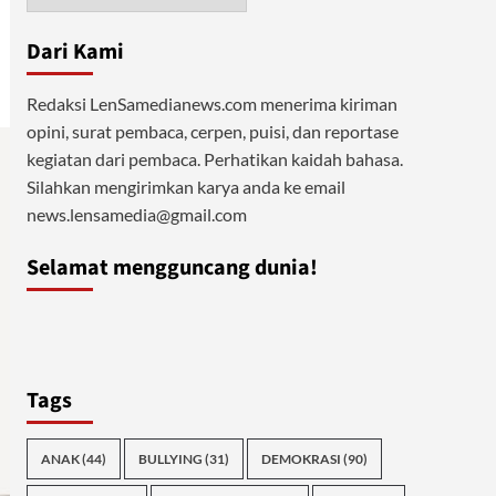
Dari Kami
Redaksi LenSamedianews.com menerima kiriman
opini, surat pembaca, cerpen, puisi, dan reportase
kegiatan dari pembaca. Perhatikan kaidah bahasa.
Silahkan mengirimkan karya anda ke email
news.lensamedia@gmail.com
Selamat mengguncang dunia!
Tags
ANAK
(44)
BULLYING
(31)
DEMOKRASI
(90)