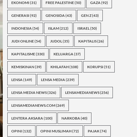
EKONOMI
(31)
FREE PALESTINE
(50)
GAZA
(92)
GENERASI
(92)
GENOSIDA
(43)
GEN Z
(43)
INDONESIA
(54)
ISLAM
(212)
ISRAEL
(50)
JUDI ONLINE
(54)
JUDOL
(35)
KAPITALIS
(26)
KAPITALISME
(330)
KELUARGA
(37)
KEMISKINAN
(39)
KHILAFAH
(108)
KORUPSI
(51)
LENSA
(149)
LENSA MEDIA
(239)
LENSA MEDIA NEWS
(326)
LENSAMEDIANEWS
(256)
LENSAMEDIANEWS.COM
(269)
LENTERA AKSARA
(100)
NARKOBA
(40)
OPINI
(132)
OPINI MUSLIMAH
(72)
PAJAK
(74)