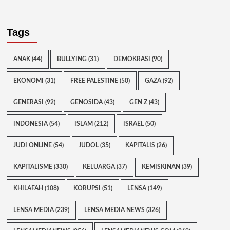
Tags
ANAK
(44)
BULLYING
(31)
DEMOKRASI
(90)
EKONOMI
(31)
FREE PALESTINE
(50)
GAZA
(92)
GENERASI
(92)
GENOSIDA
(43)
GEN Z
(43)
INDONESIA
(54)
ISLAM
(212)
ISRAEL
(50)
JUDI ONLINE
(54)
JUDOL
(35)
KAPITALIS
(26)
KAPITALISME
(330)
KELUARGA
(37)
KEMISKINAN
(39)
KHILAFAH
(108)
KORUPSI
(51)
LENSA
(149)
LENSA MEDIA
(239)
LENSA MEDIA NEWS
(326)