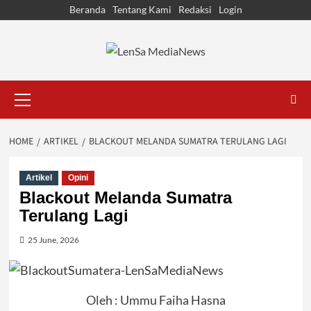
Skip
Beranda
Tentang Kami
Redaksi
Login
to
content
Primary
Menu
HOME
ARTIKEL
BLACKOUT MELANDA SUMATRA TERULANG LAGI
Artikel
Opini
Blackout Melanda Sumatra
Terulang Lagi
25 June, 2026
Oleh : Ummu Faiha Hasna