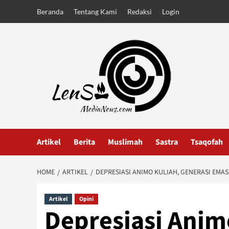
Skip
Beranda
Tentang Kami
Redaksi
Login
to
content
Artikel
Berita
Muslimah
Sastra
Tsaqofah
HOME
ARTIKEL
DEPRESIASI ANIMO KULIAH, GENERASI EMAS
Artikel
Opini
Depresiasi Anim