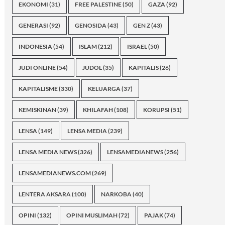
EKONOMI
(31)
FREE PALESTINE
(50)
GAZA
(92)
GENERASI
(92)
GENOSIDA
(43)
GEN Z
(43)
INDONESIA
(54)
ISLAM
(212)
ISRAEL
(50)
JUDI ONLINE
(54)
JUDOL
(35)
KAPITALIS
(26)
KAPITALISME
(330)
KELUARGA
(37)
KEMISKINAN
(39)
KHILAFAH
(108)
KORUPSI
(51)
LENSA
(149)
LENSA MEDIA
(239)
LENSA MEDIA NEWS
(326)
LENSAMEDIANEWS
(256)
LENSAMEDIANEWS.COM
(269)
LENTERA AKSARA
(100)
NARKOBA
(40)
OPINI
(132)
OPINI MUSLIMAH
(72)
PAJAK
(74)