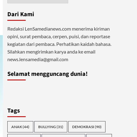
Dari Kami
Redaksi LenSamedianews.com menerima kiriman
opini, surat pembaca, cerpen, puisi, dan reportase
kegiatan dari pembaca. Perhatikan kaidah bahasa.
Silahkan mengirimkan karya anda ke email
news.lensamedia@gmail.com
Selamat mengguncang dunia!
Tags
ANAK
(44)
BULLYING
(31)
DEMOKRASI
(90)