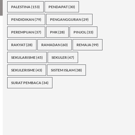
PALESTINA
(153)
PENDAPAT
(30)
PENDIDIKAN
(79)
PENGANGGURAN
(29)
PEREMPUAN
(37)
PHK
(28)
PINJOL
(33)
RAKYAT
(28)
RAMADAN
(60)
REMAJA
(99)
SEKULARISME
(45)
SEKULER
(47)
SEKULERISME
(43)
SISTEM ISLAM
(38)
SURAT PEMBACA
(34)