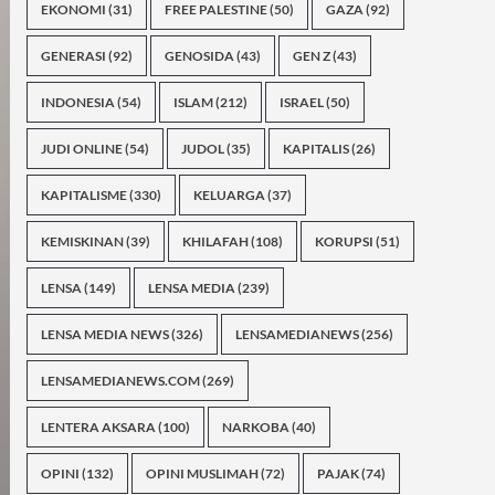
EKONOMI
(31)
FREE PALESTINE
(50)
GAZA
(92)
GENERASI
(92)
GENOSIDA
(43)
GEN Z
(43)
INDONESIA
(54)
ISLAM
(212)
ISRAEL
(50)
JUDI ONLINE
(54)
JUDOL
(35)
KAPITALIS
(26)
KAPITALISME
(330)
KELUARGA
(37)
KEMISKINAN
(39)
KHILAFAH
(108)
KORUPSI
(51)
LENSA
(149)
LENSA MEDIA
(239)
LENSA MEDIA NEWS
(326)
LENSAMEDIANEWS
(256)
LENSAMEDIANEWS.COM
(269)
LENTERA AKSARA
(100)
NARKOBA
(40)
OPINI
(132)
OPINI MUSLIMAH
(72)
PAJAK
(74)