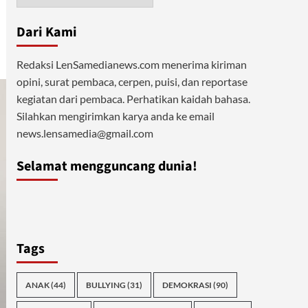
Dari Kami
Redaksi LenSamedianews.com menerima kiriman
opini, surat pembaca, cerpen, puisi, dan reportase
kegiatan dari pembaca. Perhatikan kaidah bahasa.
Silahkan mengirimkan karya anda ke email
news.lensamedia@gmail.com
Selamat mengguncang dunia!
Tags
ANAK
(44)
BULLYING
(31)
DEMOKRASI
(90)