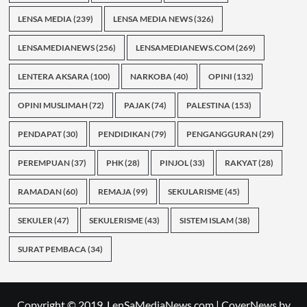
LENSA MEDIA
(239)
LENSA MEDIA NEWS
(326)
LENSAMEDIANEWS
(256)
LENSAMEDIANEWS.COM
(269)
LENTERA AKSARA
(100)
NARKOBA
(40)
OPINI
(132)
OPINI MUSLIMAH
(72)
PAJAK
(74)
PALESTINA
(153)
PENDAPAT
(30)
PENDIDIKAN
(79)
PENGANGGURAN
(29)
PEREMPUAN
(37)
PHK
(28)
PINJOL
(33)
RAKYAT
(28)
RAMADAN
(60)
REMAJA
(99)
SEKULARISME
(45)
SEKULER
(47)
SEKULERISME
(43)
SISTEM ISLAM
(38)
SURAT PEMBACA
(34)
Copyright © 2019. LenSaMediaNews.com
|
CoverNews
by