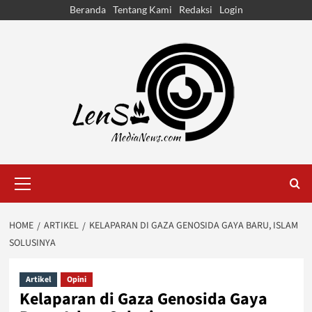
Skip
Beranda
Tentang Kami
Redaksi
Login
to
content
Primary
Menu
HOME
ARTIKEL
KELAPARAN DI GAZA GENOSIDA GAYA BARU, ISLAM
SOLUSINYA
Artikel
Opini
Kelaparan di Gaza Genosida Gaya