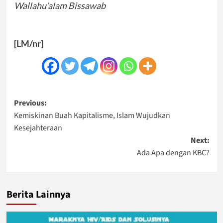
Wallahu’alam Bissawab
[LM/nr]
Post
Previous:
Kemiskinan Buah Kapitalisme, Islam Wujudkan
navigation
Kesejahteraan
Next:
Ada Apa dengan KBC?
Berita Lainnya