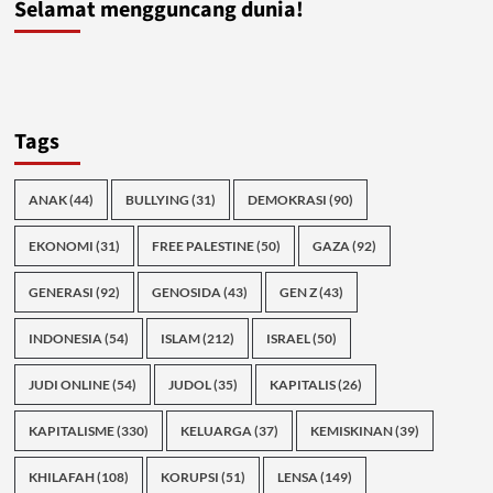
Selamat mengguncang dunia!
Tags
ANAK
(44)
BULLYING
(31)
DEMOKRASI
(90)
EKONOMI
(31)
FREE PALESTINE
(50)
GAZA
(92)
GENERASI
(92)
GENOSIDA
(43)
GEN Z
(43)
INDONESIA
(54)
ISLAM
(212)
ISRAEL
(50)
JUDI ONLINE
(54)
JUDOL
(35)
KAPITALIS
(26)
KAPITALISME
(330)
KELUARGA
(37)
KEMISKINAN
(39)
KHILAFAH
(108)
KORUPSI
(51)
LENSA
(149)