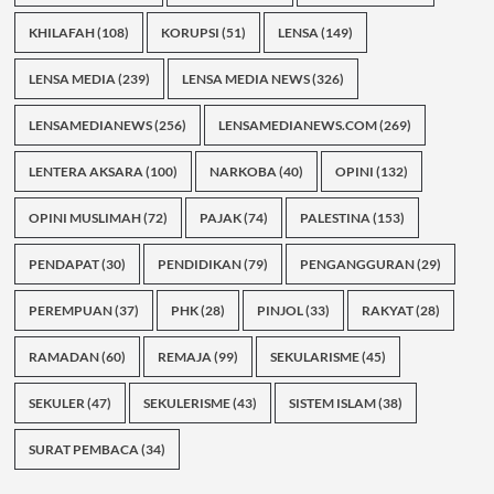
KHILAFAH
(108)
KORUPSI
(51)
LENSA
(149)
LENSA MEDIA
(239)
LENSA MEDIA NEWS
(326)
LENSAMEDIANEWS
(256)
LENSAMEDIANEWS.COM
(269)
LENTERA AKSARA
(100)
NARKOBA
(40)
OPINI
(132)
OPINI MUSLIMAH
(72)
PAJAK
(74)
PALESTINA
(153)
PENDAPAT
(30)
PENDIDIKAN
(79)
PENGANGGURAN
(29)
PEREMPUAN
(37)
PHK
(28)
PINJOL
(33)
RAKYAT
(28)
RAMADAN
(60)
REMAJA
(99)
SEKULARISME
(45)
SEKULER
(47)
SEKULERISME
(43)
SISTEM ISLAM
(38)
SURAT PEMBACA
(34)