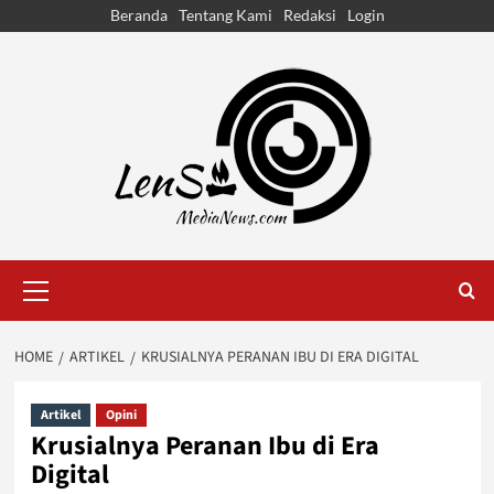
Skip
Beranda
Tentang Kami
Redaksi
Login
to
content
Primary
Menu
HOME
ARTIKEL
KRUSIALNYA PERANAN IBU DI ERA DIGITAL
Artikel
Opini
Krusialnya Peranan Ibu di Era
Digital