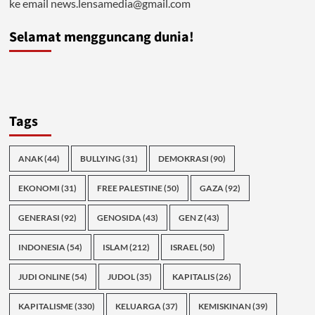
ke email news.lensamedia@gmail.com
Selamat mengguncang dunia!
Tags
ANAK
(44)
BULLYING
(31)
DEMOKRASI
(90)
EKONOMI
(31)
FREE PALESTINE
(50)
GAZA
(92)
GENERASI
(92)
GENOSIDA
(43)
GEN Z
(43)
INDONESIA
(54)
ISLAM
(212)
ISRAEL
(50)
JUDI ONLINE
(54)
JUDOL
(35)
KAPITALIS
(26)
KAPITALISME
(330)
KELUARGA
(37)
KEMISKINAN
(39)