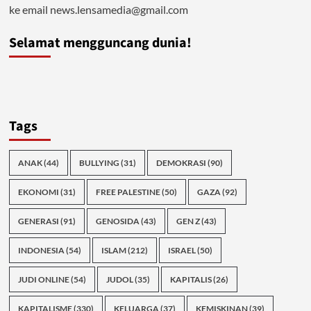
ke email news.lensamedia@gmail.com
Selamat mengguncang dunia!
Tags
ANAK
(44)
BULLYING
(31)
DEMOKRASI
(90)
EKONOMI
(31)
FREE PALESTINE
(50)
GAZA
(92)
GENERASI
(91)
GENOSIDA
(43)
GEN Z
(43)
INDONESIA
(54)
ISLAM
(212)
ISRAEL
(50)
JUDI ONLINE
(54)
JUDOL
(35)
KAPITALIS
(26)
KAPITALISME
(330)
KELUARGA
(37)
KEMISKINAN
(39)