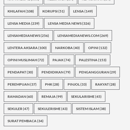
KHILAFAH
(108)
KORUPSI
(51)
LENSA
(149)
LENSA MEDIA
(239)
LENSA MEDIA NEWS
(326)
LENSAMEDIANEWS
(256)
LENSAMEDIANEWS.COM
(269)
LENTERA AKSARA
(100)
NARKOBA
(40)
OPINI
(132)
OPINI MUSLIMAH
(72)
PAJAK
(74)
PALESTINA
(153)
PENDAPAT
(30)
PENDIDIKAN
(79)
PENGANGGURAN
(29)
PEREMPUAN
(37)
PHK
(28)
PINJOL
(33)
RAKYAT
(28)
RAMADAN
(60)
REMAJA
(99)
SEKULARISME
(45)
SEKULER
(47)
SEKULERISME
(43)
SISTEM ISLAM
(38)
SURAT PEMBACA
(34)