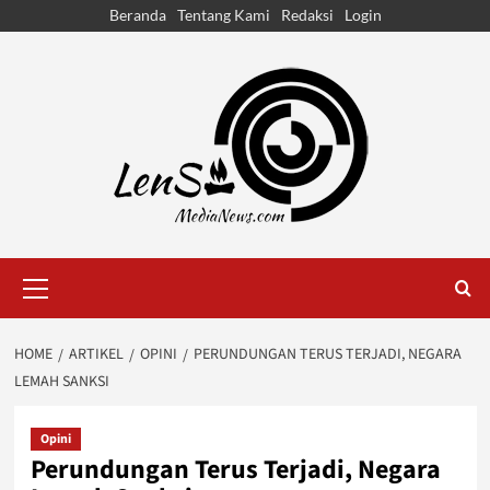
Skip
Beranda
Tentang Kami
Redaksi
Login
to
content
Primary
Menu
HOME
ARTIKEL
OPINI
PERUNDUNGAN TERUS TERJADI, NEGARA
LEMAH SANKSI
Opini
Perundungan Terus Terjadi, Negara