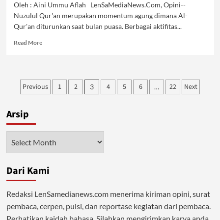
Oleh : Aini Ummu Aflah LenSaMediaNews.Com, Opini--
Nuzulul Qur'an merupakan momentum agung dimana Al-
Qur'an diturunkan saat bulan puasa. Berbagai aktifitas...
Read
Read More
more
about
Al-
Qur’an
Posts
Previous
1
2
4
5
6
22
Next
3
…
Petunjuk
pagination
Kehidupan
Arsip
Arsip
Dari Kami
Redaksi LenSamedianews.com menerima kiriman opini, surat
pembaca, cerpen, puisi, dan reportase kegiatan dari pembaca.
Perhatikan kaidah bahasa. Silahkan mengirimkan karya anda