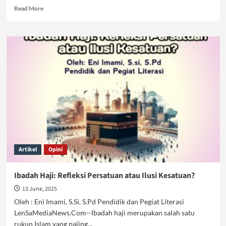
Read
Read More
more
about
Muharram,
Momentum
Muhasabah
Diri
Mewujudkan
Kebangkitan
Umat
Artikel
Opini
Ibadah Haji: Refleksi Persatuan atau Ilusi Kesatuan?
13 June, 2025
Oleh : Eni Imami, S.Si, S.Pd Pendidik dan Pegiat Literasi
LenSaMediaNews.Com--Ibadah haji merupakan salah satu
rukun Islam yang paling...