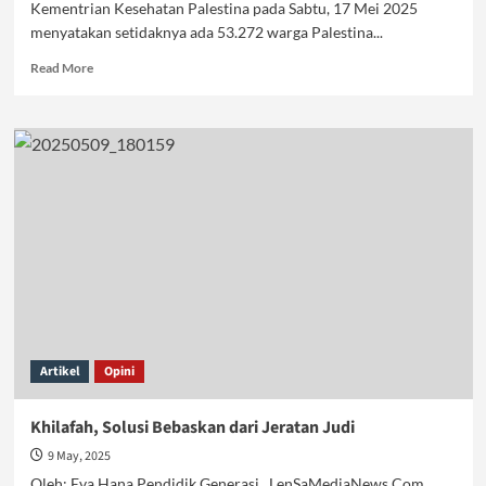
Kementrian Kesehatan Palestina pada Sabtu, 17 Mei 2025
menyatakan setidaknya ada 53.272 warga Palestina...
Read
Read More
more
about
Genosida
dengan
Senjata
Kelaparan,
Palestina
Butuh
Junnah
Artikel
Opini
Khilafah, Solusi Bebaskan dari Jeratan Judi
9 May, 2025
Oleh: Eva Hana Pendidik Generasi LenSaMediaNews.Com,