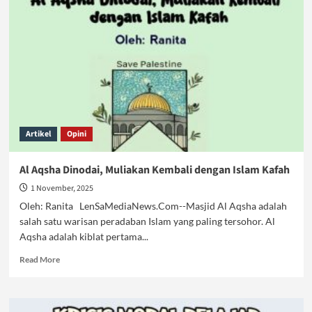
Terancam
Runtuh,
Butuh
Solusi
Utuh
Artikel
Opini
Al Aqsha Dinodai, Muliakan Kembali dengan Islam Kafah
1 November, 2025
Oleh: Ranita LenSaMediaNews.Com--Masjid Al Aqsha adalah
salah satu warisan peradaban Islam yang paling tersohor. Al
Aqsha adalah kiblat pertama...
Read
Read More
more
about
Al
Aqsha