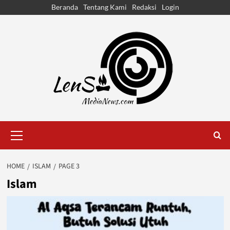
Skip
Beranda
Tentang Kami
Redaksi
Login
to
content
Primary
Menu
HOME
ISLAM
PAGE 3
Islam