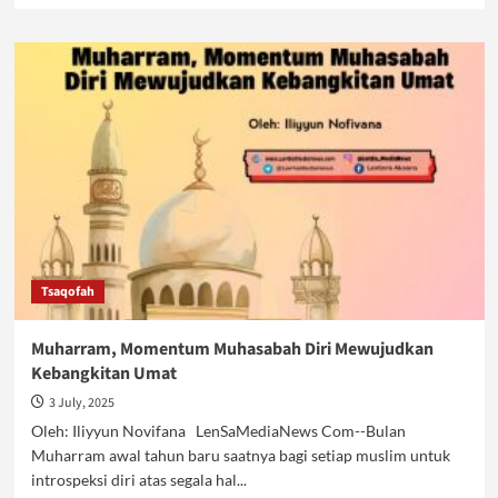
about
Efisiensi
Anggaran
Pangkal
Tambah
Utang
Tsaqofah
Muharram, Momentum Muhasabah Diri Mewujudkan
Kebangkitan Umat
3 July, 2025
Oleh: Iliyyun Novifana LenSaMediaNews Com--Bulan
Muharram awal tahun baru saatnya bagi setiap muslim untuk
introspeksi diri atas segala hal...