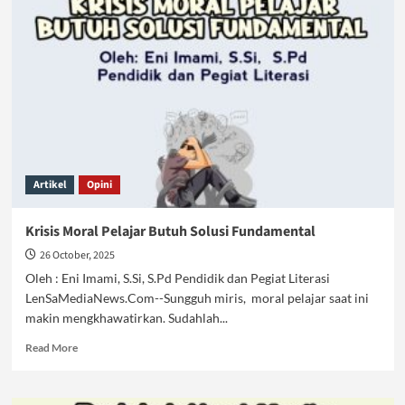
Dinodai,
Muliakan
Kembali
dengan
Islam
Kafah
Artikel
Opini
Krisis Moral Pelajar Butuh Solusi Fundamental
26 October, 2025
Oleh : Eni Imami, S.Si, S.Pd Pendidik dan Pegiat Literasi
LenSaMediaNews.Com--Sungguh miris, moral pelajar saat ini
makin mengkhawatirkan. Sudahlah...
Read
Read More
more
about
Krisis