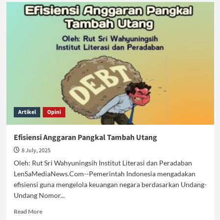
Perlukah
Umat
Muslim
Seorang
Pemimpin?
Artikel
Opini
Efisiensi Anggaran Pangkal Tambah Utang
8 July, 2025
Oleh: Rut Sri Wahyuningsih Institut Literasi dan Peradaban
LenSaMediaNews.Com--Pemerintah Indonesia mengadakan
efisiensi guna mengelola keuangan negara berdasarkan Undang-
Undang Nomor...
Read
Read More
more