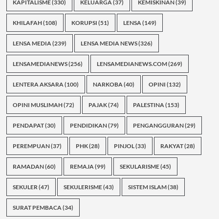
KAPITALISME
(330)
KELUARGA
(37)
KEMISKINAN
(39)
KHILAFAH
(108)
KORUPSI
(51)
LENSA
(149)
LENSA MEDIA
(239)
LENSA MEDIA NEWS
(326)
LENSAMEDIANEWS
(256)
LENSAMEDIANEWS.COM
(269)
LENTERA AKSARA
(100)
NARKOBA
(40)
OPINI
(132)
OPINI MUSLIMAH
(72)
PAJAK
(74)
PALESTINA
(153)
PENDAPAT
(30)
PENDIDIKAN
(79)
PENGANGGURAN
(29)
PEREMPUAN
(37)
PHK
(28)
PINJOL
(33)
RAKYAT
(28)
RAMADAN
(60)
REMAJA
(99)
SEKULARISME
(45)
SEKULER
(47)
SEKULERISME
(43)
SISTEM ISLAM
(38)
SURAT PEMBACA
(34)