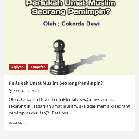
Moral
Pelajar
Butuh
Solusi
Fundamental
Aqliyah
Tsaqofah
Perlukah Umat Muslim Seorang Pemimpin?
14 October, 2025
Oleh : Cokorda Dewi LenSaMediaNews.Com--Di masa
sekarang ini, sadarkah umat muslim, jika tidak memiliki seorang
pemimpin (khalifah)? Pastinya...
Read
Read More
more
about