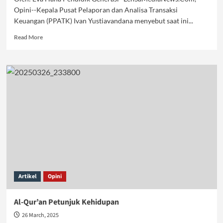
Opini--Kepala Pusat Pelaporan dan Analisa Transaksi
Keuangan (PPATK) Ivan Yustiavandana menyebut saat ini...
Read
Read More
more
about
Khilafah,
Solusi
Bebaskan
dari
Jeratan
Judi
Artikel
Opini
Al-Qur’an Petunjuk Kehidupan
26 March, 2025