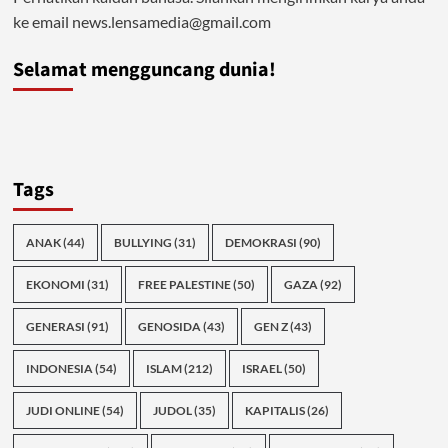
ke email news.lensamedia@gmail.com
Selamat mengguncang dunia!
Tags
ANAK
(44)
BULLYING
(31)
DEMOKRASI
(90)
EKONOMI
(31)
FREE PALESTINE
(50)
GAZA
(92)
GENERASI
(91)
GENOSIDA
(43)
GEN Z
(43)
INDONESIA
(54)
ISLAM
(212)
ISRAEL
(50)
JUDI ONLINE
(54)
JUDOL
(35)
KAPITALIS
(26)