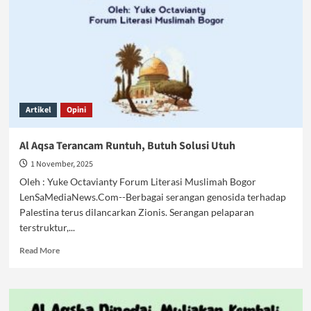
Artikel
Opini
Al Aqsa Terancam Runtuh, Butuh Solusi Utuh
1 November, 2025
Oleh : Yuke Octavianty Forum Literasi Muslimah Bogor
LenSaMediaNews.Com--Berbagai serangan genosida terhadap
Palestina terus dilancarkan Zionis. Serangan pelaparan
terstruktur,...
Read
Read More
more
about
Al
Aqsa