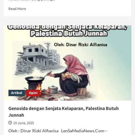
Read
Read More
more
about
Ibadah
Haji:
Refleksi
Persatuan
atau
Ilusi
Kesatuan?
Artikel
Opini
Genosida dengan Senjata Kelaparan, Palestina Butuh
Junnah
10 June, 2025
Oleh : Dinar Rizki Alfianisa LenSaMediaNews.Com--